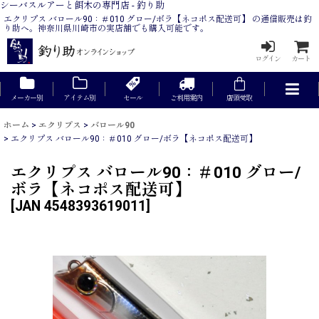
シーバスルアーと餌木の専門店 - 釣り助
エクリプス バロール90：＃010 グロー/ボラ【ネコポス配送可】 の通信販売は釣
り助へ。神奈川県川崎市の実店舗でも購入可能です。
ログイン
カート
メーカー別
アイテム別
セール
ご利用案内
店頭受取
ホーム
>
エクリプス
>
バロール90
>
エクリプス バロール90：＃010 グロー/ボラ【ネコポス配送可】
エクリプス バロール90：＃010 グロー/
ボラ【ネコポス配送可】
[
JAN 4548393619011
]