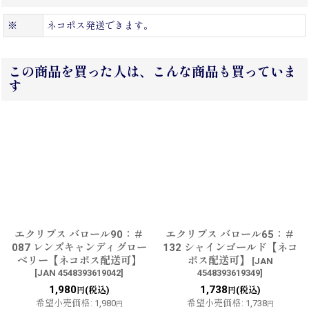
※
ネコポス発送できます。
この商品を買った人は、こんな商品も買っていま
す
エクリプス バロール90：＃
エクリプス バロール65：＃
087 レンズキャンディグロー
132 シャインゴールド【ネコ
ベリー【ネコポス配送可】
ポス配送可】
[
JAN
[
JAN 4548393619042
]
4548393619349
]
1,980
1,738
(税込)
(税込)
円
円
希望小売価格
:
1,980
希望小売価格
:
1,738
円
円