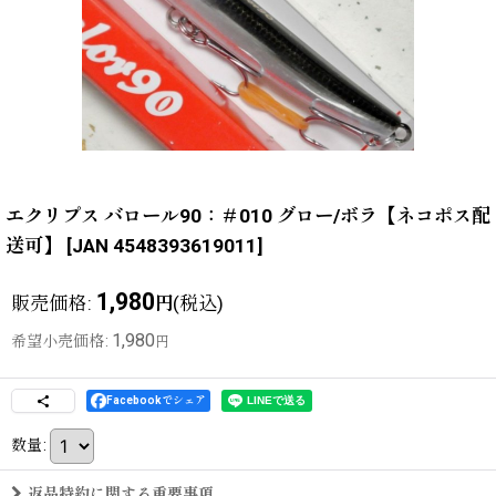
エクリプス バロール90：＃010 グロー/ボラ【ネコポス配
送可】
[
JAN 4548393619011
]
1,980
販売価格
:
(税込)
円
1,980
希望小売価格
:
円
Facebookでシェア
数量
:
返品特約に関する重要事項