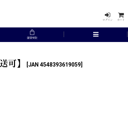
ログイン
カート
店頭受取
配送可】
[
JAN 4548393619059
]