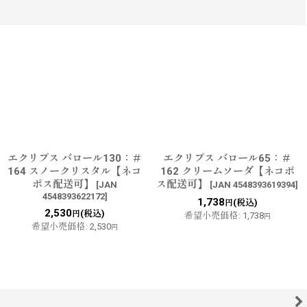
エクリプス バロール130：＃
エクリプス バロール65：＃
164 スノークリスタル【ネコ
162 クリームソーダ【ネコポ
ポス配送可】
ス配送可】
[
JAN
[
JAN 4548393619394
]
4548393622172
]
1,738
(税込)
円
2,530
(税込)
円
希望小売価格
:
1,738
円
希望小売価格
:
2,530
円