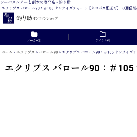
シーバスルアーと餌木の専門店 - 釣り助
エクリプス バロール90：＃105 サンライズチャート【ネコポス配送可】 の通
メーカー別
アイテム別
ホーム
>
エクリプス
>
バロール90
>
エクリプス バロール90：＃105 サンライ
エクリプス バロール90：＃10