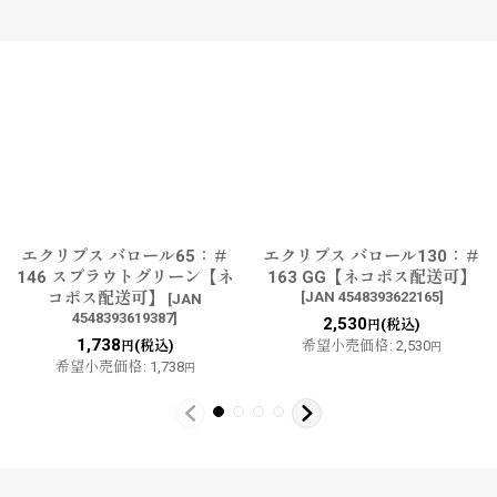
す
エクリプス バロール65：＃
エクリプス バロール130：＃
146 スプラウトグリーン【ネ
163 GG【ネコポス配送可】
コポス配送可】
[
JAN 4548393622165
]
[
JAN
4548393619387
]
2,530
(税込)
円
1,738
(税込)
希望小売価格
:
2,530
円
円
希望小売価格
:
1,738
円