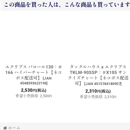
この商品を買った人は、こんな商品も買っていま
エクリプス バロール130：＃
タックルハウス x エクリプス
166 ハイパーチャート【ネコ
TKLM-90SSP：＃X105 サン
ポス配送可】
ライズチャート【ネコポス配送
[
JAN
4548393622196
]
可】
[
JAN 4515744180957
]
2,530
(税込)
円
2,310
(税込)
円
希望小売価格
:
2,530
円
希望小売価格
:
2,310
円
ホーム