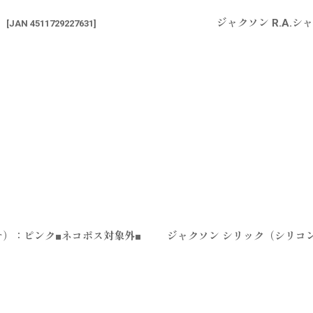
】
ジャクソン R.A.
[
JAN 4511729227631
]
）：ピンク■ネコポス対象外■
ジャクソン シリック（シリコ