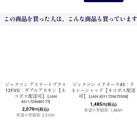
この商品を買った人は、こんな商品も買っていま
ジャクソン アスリートプラス
ジャクソン メテオーラ45：テ
12FVG：ダブルアカキン【ネ
ネシーシャッド【ネコポス配送
コポス配送可】
可】
[
JAN
[
JAN 4511729673308
]
4511729680177
]
1,485
(税込)
円
2,079
(税込)
円
希望小売価格
:
1,485
円
希望小売価格
:
2,310
円