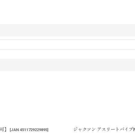
送可】
ジャクソン アスリートバイブN
[
JAN 4511729229895
]