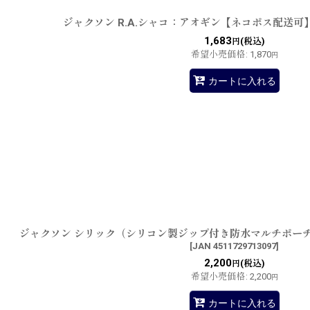
ジャクソン R.A.シャコ：アオギン【ネコポス配送可
1,683
(税込)
円
希望小売価格
:
1,870
円
カートに入れる
ジャクソン シリック（シリコン製ジップ付き防水マルチポーチ
[
JAN 4511729713097
]
2,200
(税込)
円
希望小売価格
:
2,200
円
カートに入れる