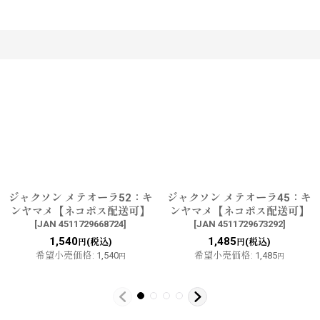
す
ジャクソン メテオーラ52：キ
ジャクソン メテオーラ45：キ
ンヤマメ【ネコポス配送可】
ンヤマメ【ネコポス配送可】
[
JAN 4511729668724
]
[
JAN 4511729673292
]
1,540
1,485
(税込)
(税込)
円
円
希望小売価格
:
1,540
希望小売価格
:
1,485
円
円