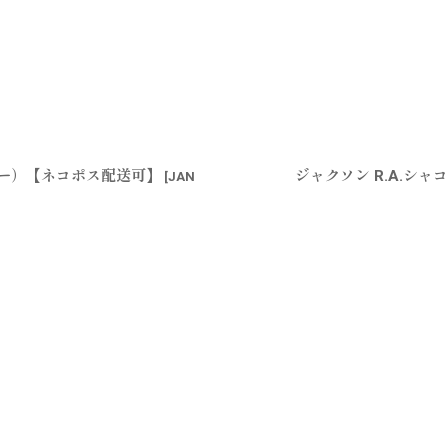
ラー）【ネコポス配送可】
ジャクソン R.A.シ
[
JAN