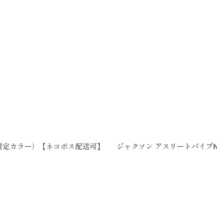
1限定カラー）【ネコポス配送可】
ジャクソン アスリートバイブN