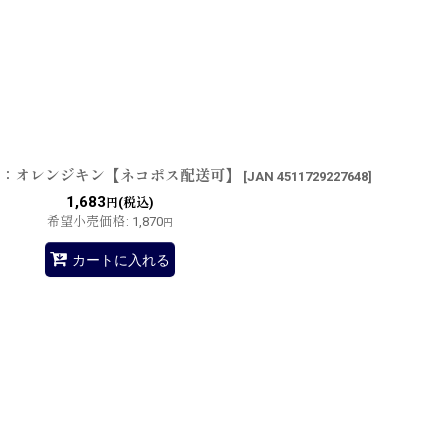
ャコ：オレンジキン【ネコポス配送可】
[
JAN 4511729227648
]
1,683
(税込)
円
希望小売価格
:
1,870
円
カートに入れる