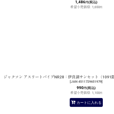
1,486
(税込)
円
希望小売価格
:
1,650
円
ジャクソン アスリートバイブNR28：伊良湖サンセット（109
[
JAN 4511729651979
]
990
(税込)
円
希望小売価格
:
1,100
円
カートに入れる