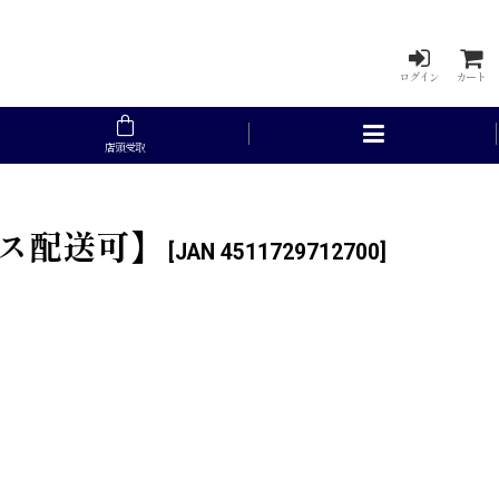
ログイン
カート
店頭受取
ス配送可】
[
JAN 4511729712700
]