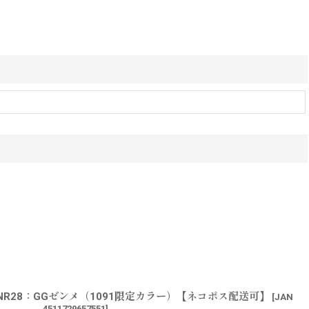
R28：GGゼンメ（1091限定カラー）【ネコポス配送可】
[
JAN
4511729657551
]