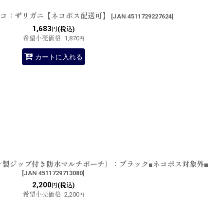
シャコ：ザリガニ【ネコポス配送可】
[
JAN 4511729227624
]
1,683
(税込)
円
希望小売価格
:
1,870
円
カートに入れる
ン製ジップ付き防水マルチポーチ）：ブラック■ネコポス対象外■
[
JAN 4511729713080
]
2,200
(税込)
円
希望小売価格
:
2,200
円