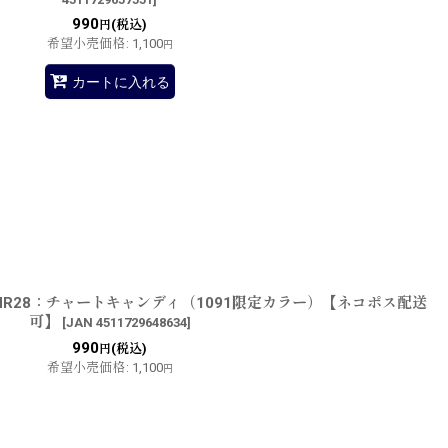
990
(税込)
円
希望小売価格
:
1,100
円
カートに入れる
R28：チャートキャンディ（1091限定カラー）【ネコポス配送
可】
[
JAN 4511729648634
]
990
(税込)
円
希望小売価格
:
1,100
円