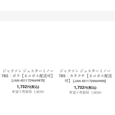
ジャクソン ジェスターミノー
ジャクソン ジェスターミノー
78S：ボラ【ネコポス配送可】
78S：カタクチ【ネコポス配送
[
JAN 4511729669875
]
可】
[
JAN 4511729669905
]
1,732
(税込)
円
1,732
(税込)
円
希望小売価格
:
1,925
円
希望小売価格
:
1,925
円