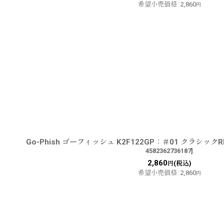
希望小売価格
:
2,860
円
Go-Phish ゴーフィッシュ K2F122GP：＃01 クラシ
4582362736187
]
2,860
(税込)
円
希望小売価格
:
2,860
円