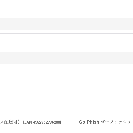
コポス配送可】
Go-Phish ゴーフィッシ
[
JAN 4582362736200
]