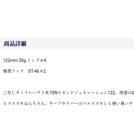
商品詳細
122mm 20g リング＃4
推奨フック：ST-46＃2
ご存じタックルハウス K-TENセカンドジェネレーション122。待望のGo
ヒラスズキはもちろん、サーフやリバーのマルスズキにも使い易いサ