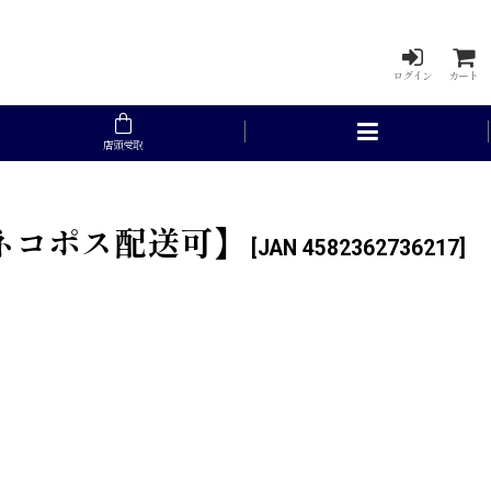
ログイン
カート
店頭受取
ジ【ネコポス配送可】
[
JAN 4582362736217
]