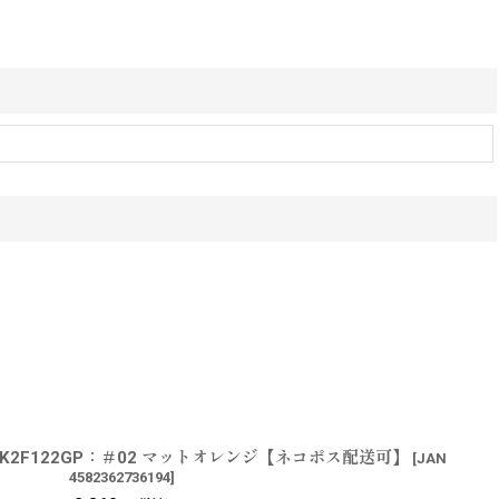
ュ K2F122GP：＃02 マットオレンジ【ネコポス配送可】
[
JAN
4582362736194
]