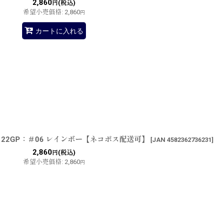
2,860
(税込)
円
希望小売価格
:
2,860
円
カートに入れる
2F122GP：＃06 レインボー【ネコポス配送可】
[
JAN 4582362736231
]
2,860
(税込)
円
希望小売価格
:
2,860
円