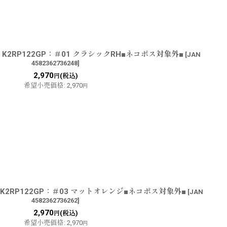
ュ K2RP122GP：＃01 クラシックRH■ネコポス対象外■
[
JAN
4582362736248
]
2,970
(税込)
円
希望小売価格
:
2,970
円
ュ K2RP122GP：＃03 マットオレンジ■ネコポス対象外■
[
JAN
4582362736262
]
2,970
(税込)
円
希望小売価格
:
2,970
円