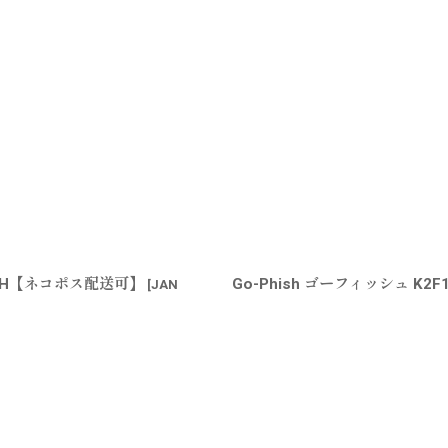
ックRH【ネコポス配送可】
Go-Phish ゴーフィッシュ K
[
JAN