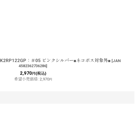
ュ K2RP122GP：＃05 ピンクシルバー■ネコポス対象外■
[
JAN
4582362736286
]
2,970
(税込)
円
希望小売価格
:
2,970
円