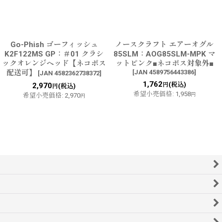
Go-Phish ゴーフィッシュ
ノースクラフト エアーオグル
K2F122MS GP：＃01 クラシ
85SLM：AOG85SLM-MPK マ
ックオレンジヘッド【ネコポス
ットピンク■ネコポス対象外■
配送可】
[
JAN 4589756443386
]
[
JAN 4582362738372
]
1,762
(税込)
2,970
円
(税込)
円
希望小売価格
:
1,958
希望小売価格
:
2,970
円
円