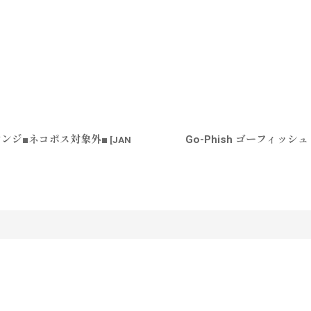
トオレンジ■ネコポス対象外■
Go-Phish ゴーフィッシ
[
JAN
す