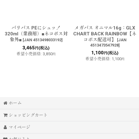
バリバス PEにシュッ！
メガバス オニマル16g：GLX
320ml（業務用）■ネコポス対
CHART BACK RAINBOW【ネ
象外■
コポス配送可】
[
JAN 4513498033192
]
[
JAN
4513473547928
]
3,465
(税込)
円
1,100
(税込)
円
希望小売価格
:
3,850
円
希望小売価格
:
1,100
円
ホーム
ショッピングカート
マイページ