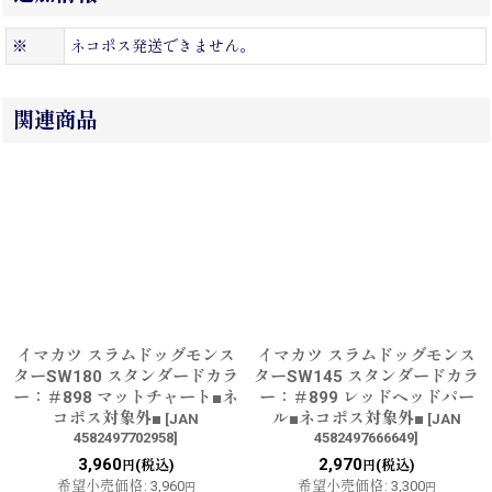
※
ネコポス発送できません。
関連商品
イマカツ スラムドッグモンス
イマカツ スラムドッグモンス
ターSW180 スタンダードカラ
ターSW145 スタンダードカラ
ー：＃898 マットチャート■ネ
ー：＃899 レッドヘッドパー
コポス対象外■
ル■ネコポス対象外■
[
JAN
[
JAN
4582497702958
]
4582497666649
]
3,960
2,970
(税込)
(税込)
円
円
希望小売価格
:
3,960
希望小売価格
:
3,300
円
円