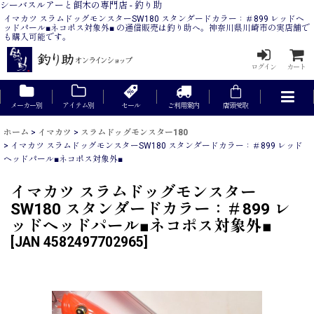
シーバスルアーと餌木の専門店 - 釣り助
イマカツ スラムドッグモンスターSW180 スタンダードカラー：＃899 レッドヘ
ッドパール■ネコポス対象外■ の通信販売は釣り助へ。神奈川県川崎市の実店舗で
も購入可能です。
ログイン
カート
メーカー別
アイテム別
セール
ご利用案内
店頭受取
ホーム
>
イマカツ
>
スラムドッグモンスター180
>
イマカツ スラムドッグモンスターSW180 スタンダードカラー：＃899 レッド
ヘッドパール■ネコポス対象外■
イマカツ スラムドッグモンスター
SW180 スタンダードカラー：＃899 レ
ッドヘッドパール■ネコポス対象外■
[
JAN 4582497702965
]