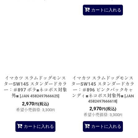
カートに入れる
イマカツ スラムドッグモンス
イマカツ スラムドッグモンス
ターSW145 スタンダードカラ
ターSW145 スタンダードカラ
ー：＃897 ボラ■ネコポス対象
ー：＃896 ピンクバックキャ
外■
ンディ■ネコポス対象外■
[
JAN 4582497666625
]
[
JAN
4582497666618
]
2,970
(税込)
円
2,970
(税込)
円
希望小売価格
:
3,300
円
希望小売価格
:
3,300
円
カートに入れる
カートに入れる