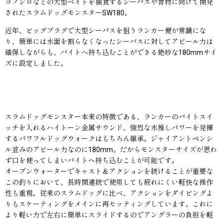
コノシロなどの大型ベイトを捕食するシーバスや青物に向けて開発
されたスラムドッグモンスターSW180。
近年、ビッグプラグで大型シーバスを狙うランカー便が常識にな
り、簡単には水面を割らなくなったシーバスに対してアピール力は
確保しながらも、バイトへ持ち込むことができる絶妙な180mmサイ
ズに設定しました。
スラムドッグモンスター本来の特徴である、ランカーのバイトスイ
ッチを入れるハイトーン金属サウンド、強烈な水推しパワーを発揮
するパワフルドッグウォークはもちろん継承。ジャイアントペンシ
ル並みのアピール力なのに180mm。だからモンスターサイズが思わ
ず口を使ってしまいバイトへ持ち込むことが可能です。
オープンウォーターでキャスト＆アクションを続けることが重要な
この釣りにおいて、長時間連続で使用しても疲れにくい軽快な操作
性も重視。従来のスラムドッグに比べ、アクションをダイビングよ
りもスケーティングをメインに再セッティングしています。これに
より軽い力で左右に簡単にスライドするのでアングラーの負担を軽