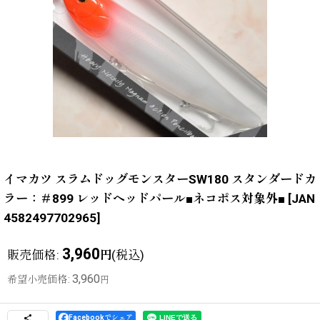
イマカツ スラムドッグモンスターSW180 スタンダードカ
ラー：＃899 レッドヘッドパール■ネコポス対象外■
[
JAN
4582497702965
]
3,960
販売価格
:
(税込)
円
3,960
希望小売価格
:
円
Facebookでシェア