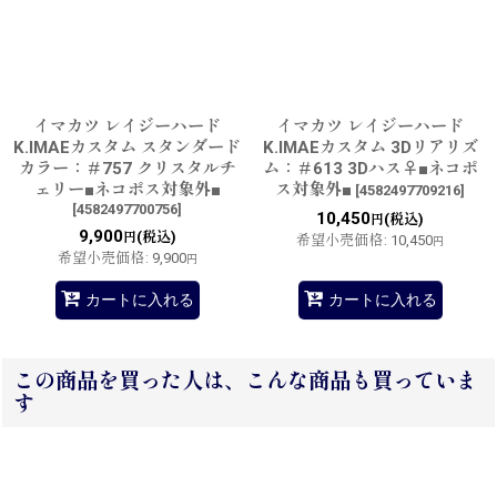
イマカツ レイジーハード
イマカツ レイジーハード
K.IMAEカスタム スタンダード
K.IMAEカスタム 3Dリアリズ
カラー：＃757 クリスタルチ
ム：＃613 3Dハス♀■ネコポ
ェリー■ネコポス対象外■
ス対象外■
[
4582497709216
]
[
4582497700756
]
10,450
(税込)
円
9,900
(税込)
円
希望小売価格
:
10,450
円
希望小売価格
:
9,900
円
カートに入れる
カートに入れる
この商品を買った人は、こんな商品も買っていま
す