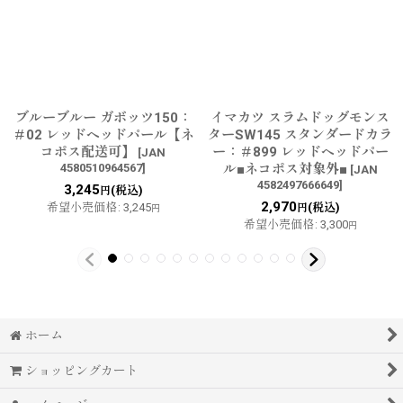
ブルーブルー ガボッツ150：
イマカツ スラムドッグモンス
＃02 レッドヘッドパール【ネ
ターSW145 スタンダードカラ
コポス配送可】
ー：＃899 レッドヘッドパー
[
JAN
4580510964567
]
ル■ネコポス対象外■
[
JAN
4582497666649
]
3,245
(税込)
円
2,970
希望小売価格
:
3,245
(税込)
円
円
希望小売価格
:
3,300
円
ホーム
ショッピングカート