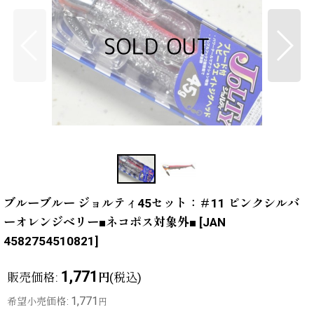
ブルーブルー ジョルティ45セット：＃11 ピンクシルバ
ーオレンジベリー■ネコポス対象外■
[
JAN
4582754510821
]
1,771
販売価格
:
(税込)
円
1,771
希望小売価格
:
円