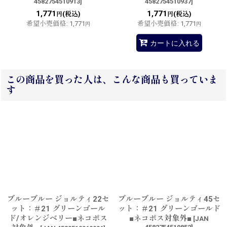
4582754510913
]
4582754510937
]
1,771
1,771
(税込)
(税込)
円
円
希望小売価格
:
1,771
希望小売価格
:
1,771
円
円
カートに入れる
この商品を買った人は、こんな商品も買っていま
す
ブルーブルー ジョルティ22セ
ブルーブルー ジョルティ45セ
ット：＃21 グリーンゴール
ット：＃21 グリーンゴールド
ド/オレンジベリー■ネコポス
■ネコポス対象外■
[
JAN