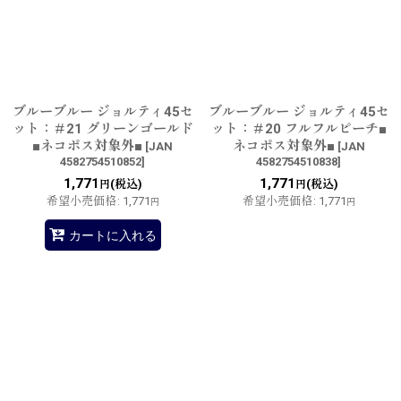
ブルーブルー ジョルティ45セ
ブルーブルー ジョルティ45セ
ット：＃21 グリーンゴールド
ット：＃20 フルフルピーチ■
■ネコポス対象外■
ネコポス対象外■
[
JAN
[
JAN
4582754510852
]
4582754510838
]
1,771
1,771
(税込)
(税込)
円
円
希望小売価格
:
1,771
希望小売価格
:
1,771
円
円
カートに入れる