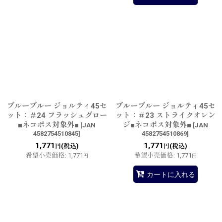
ブルーブルー ジョルティ45セ
ブルーブルー ジョルティ45セ
ット：＃24 フラッシュグロー
ット：＃23 ストライクオレン
■ネコポス対象外■
ジ■ネコポス対象外■
[
JAN
[
JAN
4582754510845
]
4582754510869
]
1,771
1,771
(税込)
(税込)
円
円
希望小売価格
:
1,771
希望小売価格
:
1,771
円
円
カートに入れる