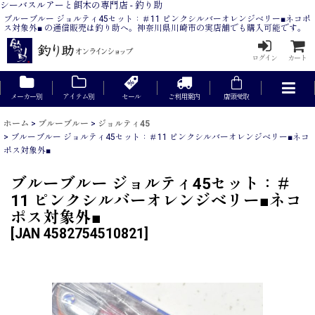
シーバスルアーと餌木の専門店 - 釣り助
ブルーブルー ジョルティ45セット：＃11 ピンクシルバーオレンジベリー■ネコポ
ス対象外■ の通信販売は釣り助へ。神奈川県川崎市の実店舗でも購入可能です。
ログイン
カート
メーカー別
アイテム別
セール
ご利用案内
店頭受取
ホーム
>
ブルーブルー
>
ジョルティ45
>
ブルーブルー ジョルティ45セット：＃11 ピンクシルバーオレンジベリー■ネコ
ポス対象外■
ブルーブルー ジョルティ45セット：＃
11 ピンクシルバーオレンジベリー■ネコ
ポス対象外■
[
JAN 4582754510821
]