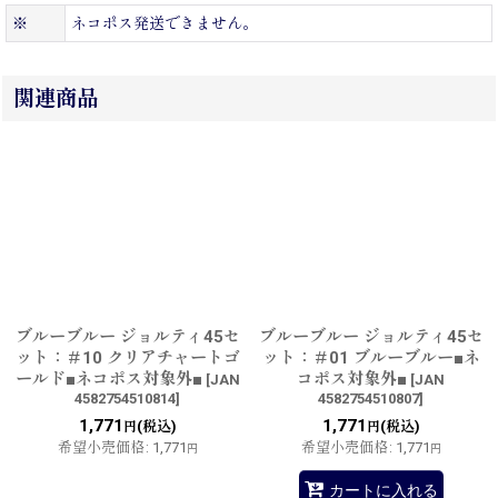
※
ネコポス発送できません。
関連商品
ブルーブルー ジョルティ45セ
ブルーブルー ジョルティ45セ
ット：＃10 クリアチャートゴ
ット：＃01 ブルーブルー■ネ
ールド■ネコポス対象外■
コポス対象外■
[
JAN
[
JAN
4582754510814
]
4582754510807
]
1,771
1,771
(税込)
(税込)
円
円
希望小売価格
:
1,771
希望小売価格
:
1,771
円
円
カートに入れる