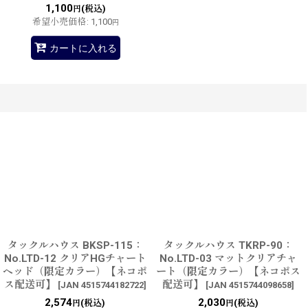
1,100
(税込)
円
希望小売価格
:
1,100
円
カートに入れる
タックルハウス BKSP-115：
タックルハウス TKRP-90：
No.LTD-12 クリアHGチャート
No.LTD-03 マットクリアチャ
ヘッド（限定カラー）【ネコポ
ート（限定カラー）【ネコポス
ス配送可】
配送可】
[
JAN 4515744182722
]
[
JAN 4515744098658
]
2,574
2,030
(税込)
(税込)
円
円