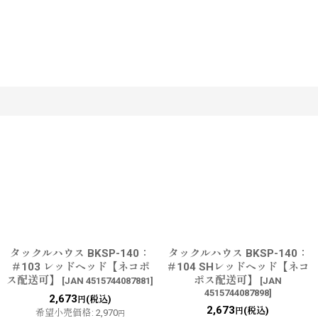
す
タックルハウス BKSP-140：
タックルハウス BKSP-140：
＃103 レッドヘッド【ネコポ
＃104 SHレッドヘッド【ネコ
ス配送可】
ポス配送可】
[
JAN 4515744087881
]
[
JAN
4515744087898
]
2,673
(税込)
円
2,673
(税込)
円
希望小売価格
:
2,970
円