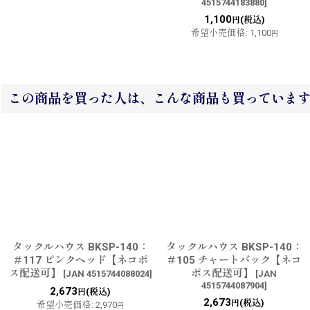
4515744183880
]
1,100
(税込)
円
希望小売価格
:
1,100
円
この商品を買った人は、こんな商品も買っていま
タックルハウス BKSP-140：
タックルハウス BKSP-140：
＃117 ピンクヘッド【ネコポ
＃105 チャートバック【ネコ
ス配送可】
ポス配送可】
[
JAN 4515744088024
]
[
JAN
4515744087904
]
2,673
(税込)
円
2,673
(税込)
円
希望小売価格
:
2,970
円