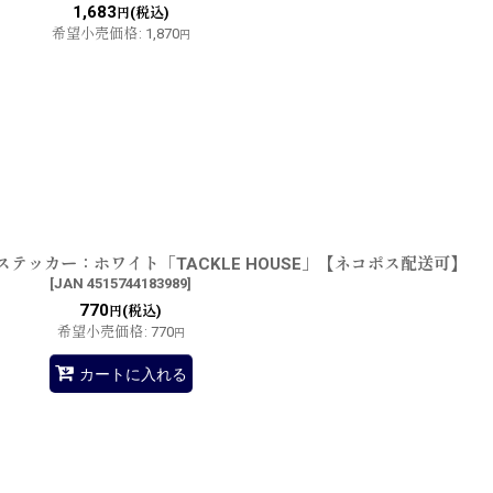
1,683
(税込)
円
希望小売価格
:
1,870
円
テッカー：ホワイト「TACKLE HOUSE」【ネコポス配送可】
[
JAN 4515744183989
]
770
(税込)
円
希望小売価格
:
770
円
カートに入れる