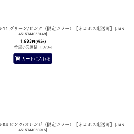
：G-11 グリーン/ピンク（限定カラー）【ネコポス配送可】
[
JAN
4515744068149
]
1,683
(税込)
円
希望小売価格
:
1,870
円
カートに入れる
：G-04 ピンク/オレンジ（限定カラー）【ネコポス配送可】
[
JAN
4515744063915
]