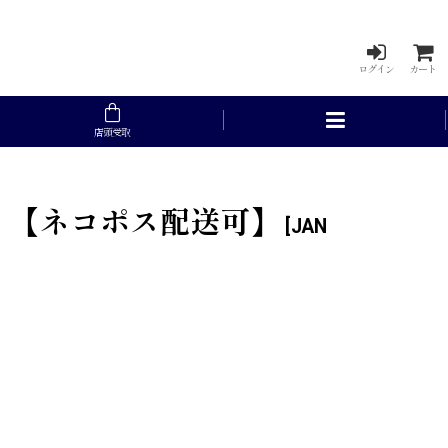
ログイン
カート
店頭受取
ー）【ネコポス配送可】
[
JAN