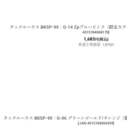
タックルハウス BKSP-90：G-14 Zpブルーピンク（限定
4515744068170
]
1,683
(税込)
円
希望小売価格
:
1,870
円
タックルハウス BKSP-90：G-06 グリーンゴールド/オレン
[
JAN 4515744063939
]