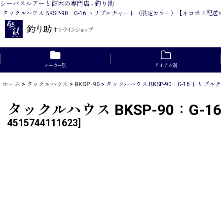
シーバスルアーと餌木の専門店 - 釣り助
タックルハウス BKSP-90：G-16 トリプルチャート（限定カラー）【ネコポ
メーカー別
アイテム別
ホーム
>
タックルハウス
>
BKSP-90
>
タックルハウス BKSP-90：G-16 ト
タックルハウス BKSP-90：
4515744111623
]