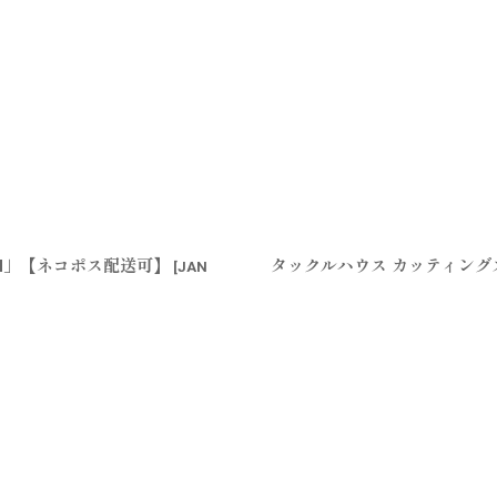
N」【ネコポス配送可】
タックルハウス カッティングス
[
JAN