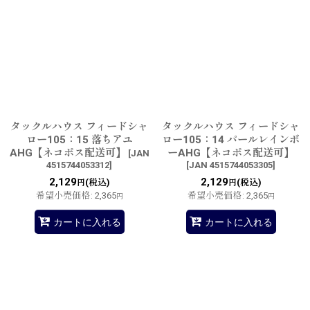
タックルハウス フィードシャ
タックルハウス フィードシャ
ロー105：15 落ちアユ
ロー105：14 パールレインボ
AHG【ネコポス配送可】
ーAHG【ネコポス配送可】
[
JAN
4515744053312
]
[
JAN 4515744053305
]
2,129
2,129
(税込)
(税込)
円
円
希望小売価格
:
2,365
希望小売価格
:
2,365
円
円
カートに入れる
カートに入れる