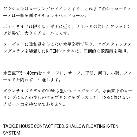
アクションはローリングをメインとする、これまでのシャローミノ
ーとは一線を画すナチュラルヘッドロール。
ボディサイドは限りなく平面に近く、メリハリの効いたフラッシン
グ効果で、大きくアピールします。
ターゲットに違和感を与えない水平姿勢で泳ぎ、マグネティックタ
ングステンを装着したK-TENシステムは、圧倒的な飛距離を発揮。
水面直下5〜40cmをステージに、サーフ、干潟、河口、小磯、フィ
ールドを問わず、活躍します。
ダウンサイズモデルの105Fも狙いはビッグサイズ。水面直下のロー
リングにほんの少しのウォブリングをプラスして、128に負けない
アピール力を持たせてあります。
TACKLE HOUSE CONTACT FEED. SHALLOW FLOATING K-TEN
SYSTEM