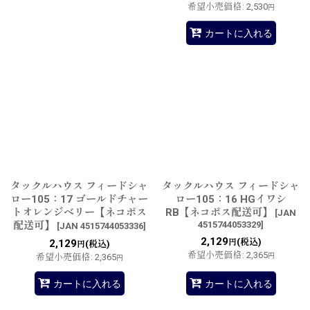
希望小売価格
:
2,530
円
カートに入れる
タックルハウス フィードシャ
タックルハウス フィードシャ
ロー105：17 ゴールドチャー
ロー105：16 HGイワシ
トオレンジベリー【ネコポス
RB【ネコポス配送可】
[
JAN
配送可】
4515744053329
]
[
JAN 4515744053336
]
2,129
(税込)
2,129
円
(税込)
円
希望小売価格
:
2,365
希望小売価格
:
2,365
円
円
カートに入れる
カートに入れる