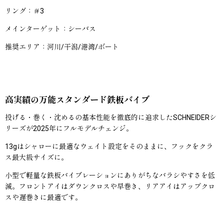
リング：＃3
メインターゲット：シーバス
推奨エリア：河川/干潟/港湾/ボート
高実績の万能スタンダード鉄板バイブ
投げる・巻く・沈めるの基本性能を徹底的に追求したSCHNEIDERシ
リーズが2025年にフルモデルチェンジ。
13gはシャローに最適なウェイト設定をそのままに、フックをクラ
ス最大級サイズに。
小型で軽量な鉄板バイブレーションにありがちなバラシやすさを低
減。フロントアイはダウンクロスや早巻き、リアアイはアップクロ
スや遅巻きに最適です。