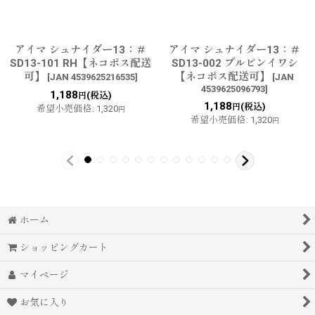
アイマ シュナイダー13：＃
アイマ シュナイダー13：＃
SD13-101 RH【ネコポス配送
SD13-002 ブルピンイワシ
可】
【ネコポス配送可】
[
JAN 4539625216535
]
[
JAN
4539625096793
]
1,188
(税込)
円
1,188
(税込)
円
希望小売価格
:
1,320
円
希望小売価格
:
1,320
円
ホーム
ショッピングカート
マイページ
お気に入り