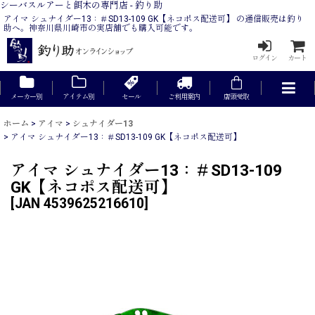
シーバスルアーと餌木の専門店 - 釣り助
アイマ シュナイダー13：＃SD13-109 GK【ネコポス配送可】 の通信販売は釣り
助へ。神奈川県川崎市の実店舗でも購入可能です。
ログイン
カート
メーカー別
アイテム別
セール
ご利用案内
店頭受取
ホーム
>
アイマ
>
シュナイダー13
>
アイマ シュナイダー13：＃SD13-109 GK【ネコポス配送可】
アイマ シュナイダー13：＃SD13-109
GK【ネコポス配送可】
[
JAN 4539625216610
]