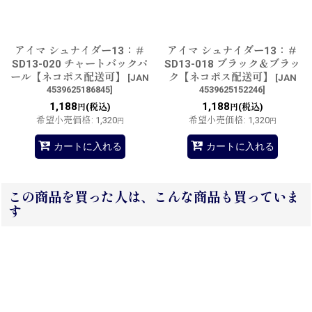
アイマ シュナイダー13：＃
アイマ シュナイダー13：＃
SD13-020 チャートバックパ
SD13-018 ブラック＆ブラッ
ール【ネコポス配送可】
ク【ネコポス配送可】
[
JAN
[
JAN
4539625186845
]
4539625152246
]
1,188
1,188
(税込)
(税込)
円
円
希望小売価格
:
1,320
希望小売価格
:
1,320
円
円
カートに入れる
カートに入れる
この商品を買った人は、こんな商品も買っていま
す