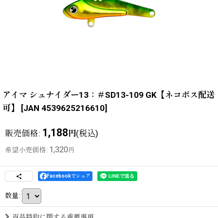
アイマ シュナイダー13：＃SD13-109 GK【ネコポス配送
可】
[
JAN 4539625216610
]
1,188
販売価格
:
(税込)
円
1,320
希望小売価格
:
円
Facebookでシェア
数量
:
返品特約に関する重要事項