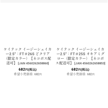
ケイテック イージーシェイカ
ケイテック イージーシェイカ
ー2.5”：FT＃26S どクリア
ー2.5”：FT＃25S オキアミグ
（限定カラー）【ネコポス配
ロー（限定カラー）【ネコポ
送可】
ス配送可】
[
JAN 4560262658860
]
[
JAN 4560262658853
]
682
682
(税込)
(税込)
円
円
希望小売価格
:
682
希望小売価格
:
682
円
円