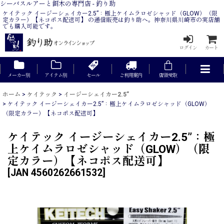
シーバスルアーと餌木の専門店 - 釣り助
ケイテック イージーシェイカー2.5”：極上ケイムラロゼシャッド（GLOW）（限
定カラー）【ネコポス配送可】 の通信販売は釣り助へ。神奈川県川崎市の実店舗
でも購入可能です。
ログイン
カート
メーカー別
アイテム別
セール
ご利用案内
店頭受取
ホーム
>
ケイテック
>
イージーシェイカー2.5”
>
ケイテック イージーシェイカー2.5”：極上ケイムラロゼシャッド（GLOW）
（限定カラー）【ネコポス配送可】
ケイテック イージーシェイカー2.5”：極
上ケイムラロゼシャッド（GLOW）（限
定カラー）【ネコポス配送可】
[
JAN 4560262661532
]