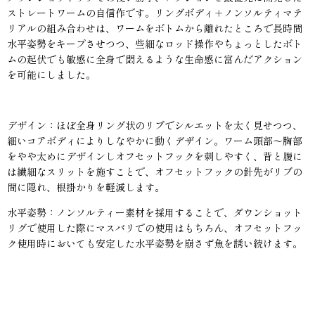
ストレートワームの自信作です。リングボディ＋ノンソルティマテ
リアルの組み合わせは、ワームをボトムから離れたところで長時間
水平姿勢をキープさせつつ、些細なロッド操作やちょっとしたボト
ムの起伏でも敏感に全身で悶えるような生命感に富んだアクション
を可能にしました。
デザイン：ほぼ全身リング状のリブでシルエットを太く見せつつ、
細いコアボディによりしなやかに動くデザイン。ワーム頭部〜胸部
をやや太めにデザインしオフセットフックを刺しやすく、背と腹に
は繊細なスリットを施すことで、オフセットフックの針先がリブの
間に隠れ、根掛かりを軽減します。
水平姿勢：ノンソルティー素材を採用することで、ダウンショット
リグで使用した際にマスバリでの使用はもちろん、オフセットフッ
ク使用時においても安定した水平姿勢を崩さず魚を誘い続けます。