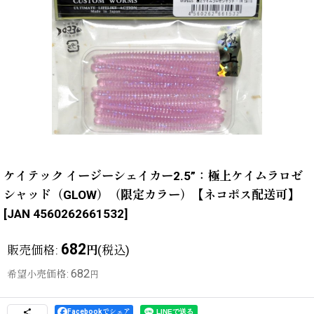
ケイテック イージーシェイカー2.5”：極上ケイムラロゼ
シャッド（GLOW）（限定カラー）【ネコポス配送可】
[
JAN 4560262661532
]
682
販売価格
:
(税込)
円
682
希望小売価格
:
円
Facebookでシェア