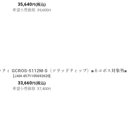
35,640
(税込)
円
希望小売価格
:
39,600
円
ティ GCROS-5112M-S（ソリッドティップ）■ネコポス対象外■
[
JAN 4571105692620
]
33,660
(税込)
円
希望小売価格
:
37,400
円