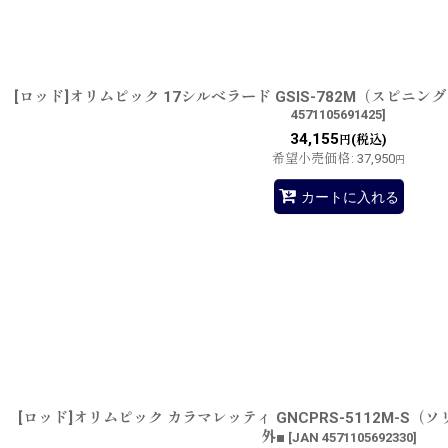
[ロッド]オリムピック 17シルベラード GSIS-782M（スピニ
4571105691425
]
34,155
(税込)
円
希望小売価格
:
37,950
円
カートに入れる
[ロッド]オリムピック カラマレッティ GNCPRS-5112M-S
外■
[
JAN 4571105692330
]