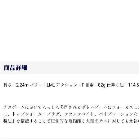
商品詳細
長さ：2.24m パワー：LML アクション：F 自重：82g 仕舞寸法：114.5cm
チヌゲームにおいてもっとも多用されるボトムゲームにフォーカスした
に、トップウォータープラグ、クランクベイト、バイブレーションなど
製法」を搭載することで圧倒的な飛距離と大型のチヌに対しても余裕