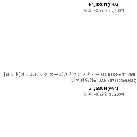
51,480
(税込)
円
希望小売価格
:
57,200
円
[ロッド]オリムピック ヌーボカラマレッティー GCROS-6112
ポス対象外■
[
JAN 4571105692637
]
31,680
(税込)
円
希望小売価格
:
35,200
円