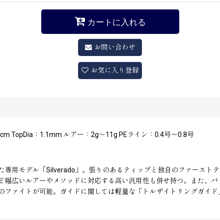
カートに入れる
お問い合わせ
お気に入り登録
 TopDia：1.1mm ルアー：2g〜11g PEライン：0.4号〜0.8号
専用モデル「Silverado」。張りのあるティップと独自のファース
幅広いルアーやメソッドに対応する高い汎用性も併せ持つ。また、バット
のファイトが可能。ガイドに関しては軽量な「トルザイトリングガイド