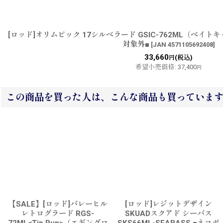
[ロッド]オリムピック 17シルベラード GSIC-762ML（ベイ
対象外■
[
JAN 4571105692408
]
33,660
(税込)
円
希望小売価格
:
37,400
円
この商品を買った人は、こんな商品も買っていま
【SALE】[ロッド]バレーヒル
[ロッド]レジットデザイン
レトログラード RGS-
SKUADスクアド シーバス