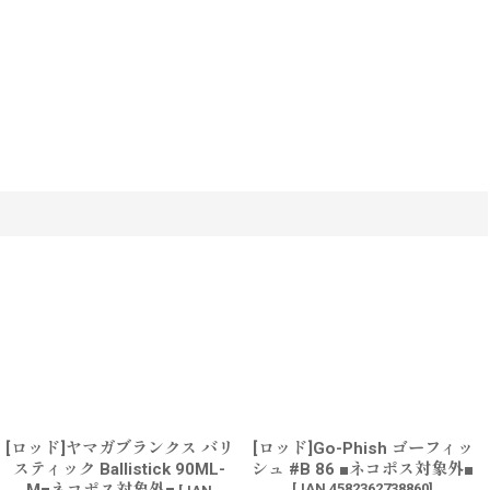
[ロッド]ヤマガブランクス バリ
[ロッド]Go-Phish ゴーフィッ
スティック Ballistick 90ML-
シュ #B 86 ■ネコポス対象外■
[
JAN 4582362738860
]