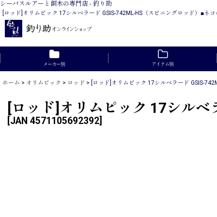
シーバスルアーと餌木の専門店 - 釣り助
[ロッド]オリムピック 17シルベラード GSIS-742ML-HS（スピニングロッ
メーカー別
アイテム別
ホーム
>
オリムピック
>
ロッド
>
[ロッド]オリムピック 17シルベラード GSIS-7
[ロッド]オリムピック 17シルベ
[
JAN 4571105692392
]