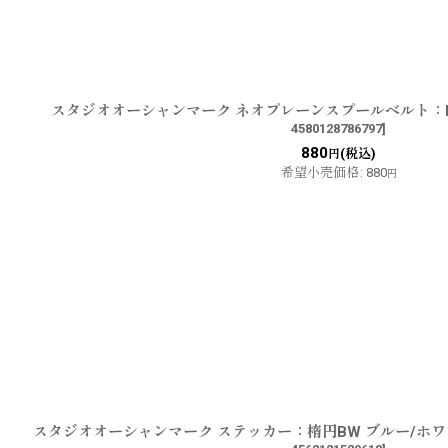
スタジオオーシャンマーク ネオプレーンスプールベルト：
4580128786797
]
880
(税込)
円
希望小売価格
:
880
円
スタジオオーシャンマーク ステッカー：楕円BW ブルー/ホ