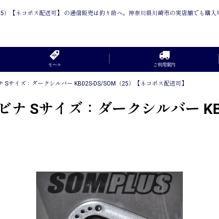
OM（25）【ネコポス配送可】 の通信販売は釣り助へ。神奈川県川崎市の実店舗でも購
セール
ご利用案内
Sサイズ：ダークシルバー KB02S-DS/SOM（25）【ネコポス配送可】
 Sサイズ：ダークシルバー KB02