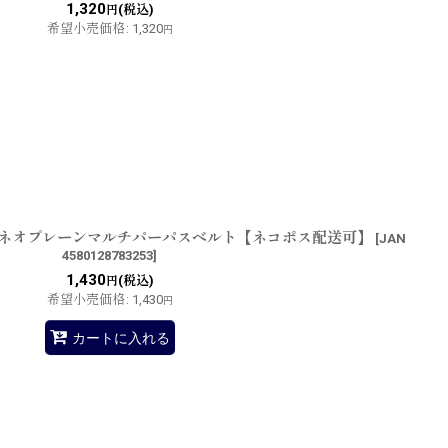
1,320
(税込)
円
希望小売価格
:
1,320
円
 ネオプレーンマルチパーパスベルト【ネコポス配送可】
[
JAN
4580128783253
]
1,430
(税込)
円
希望小売価格
:
1,430
円
カートに入れる