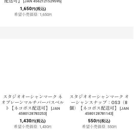
配送可】
[
JAN 4562121529595
]
1,650
(税込)
円
希望小売価格
:
1,650
円
スタジオオーシャンマーク ネ
スタジオオーシャンマーク オ
オプレーンマルチパーパスベル
ーシャンスナップ：OS3（8
ト【ネコポス配送可】
個）【ネコポス配送可】
[
JAN
[
JAN
4580128783253
]
4580128781143
]
1,430
550
(税込)
(税込)
円
円
希望小売価格
:
1,430
希望小売価格
:
550
円
円