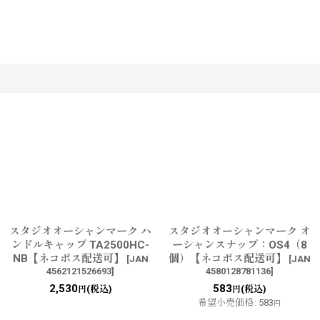
す
スタジオオーシャンマーク ハ
スタジオオーシャンマーク オ
ンドルキャップ TA2500HC-
ーシャンスナップ：OS4（8
NB【ネコポス配送可】
個）【ネコポス配送可】
[
JAN
[
JAN
4562121526693
]
4580128781136
]
2,530
583
(税込)
(税込)
円
円
希望小売価格
:
583
円