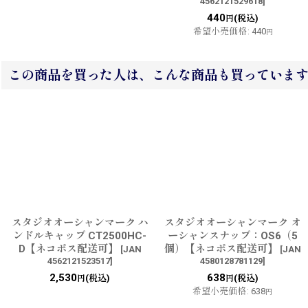
4562121529618
]
440
(税込)
円
希望小売価格
:
440
円
この商品を買った人は、こんな商品も買っていま
スタジオオーシャンマーク ハ
スタジオオーシャンマーク オ
ンドルキャップ CT2500HC-
ーシャンスナップ：OS6（5
D【ネコポス配送可】
個）【ネコポス配送可】
[
JAN
[
JAN
4562121523517
]
4580128781129
]
2,530
638
(税込)
(税込)
円
円
希望小売価格
:
638
円