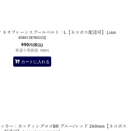
 ネオプレーンスプールベルト：L【ネコポス配送可】
[
JAN
4580128783222
]
990
(税込)
円
希望小売価格
:
990
円
カートに入れる
ッカー：カッティングロゴBR ブルー/レッド 260mm【ネコポス