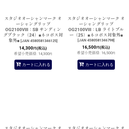
スタジオオーシャンマーク オ
スタジオオーシャンマーク オ
ーシャングリップ
ーシャングリップ
OG2100VIII：SB サンディン
OG2100VIII：LB ライトブル
グブラック（24）■ネコポス対
ー（25）■ネコポス対象外■
象外■
[
JAN 4580581346798
]
[
JAN 4580581346125
]
16,500
(税込)
14,300
円
(税込)
円
希望小売価格
:
16,500
希望小売価格
:
14,300
円
円
カートに入れる
カートに入れる
スタジオオーシャンマーク オ
スタジオオーシャンマーク オ