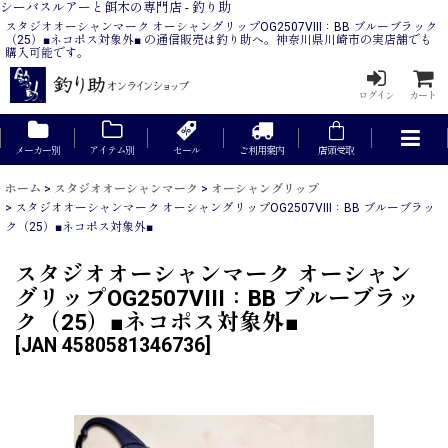
シーバスルアーと餌木の専門店 - 釣り助
スタジオオーシャンマーク オーシャングリップOG2507VIII：BB ブルーブラック
（25）■ネコポス対象外■ の通信販売は釣り助へ。神奈川県川崎市の実店舗でも
購入可能です。
ログイン
カート
メーカー別
アイテム別
セール
ご利用案内
店頭受取
ホーム
>
スタジオオーシャンマーク
>
オーシャングリップ
>
スタジオオーシャンマーク オーシャングリップOG2507VIII：BB ブルーブラッ
ク（25）■ネコポス対象外■
スタジオオーシャンマーク オーシャン
グリップOG2507VIII：BB ブルーブラッ
ク（25）■ネコポス対象外■
[
JAN 4580581346736
]