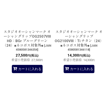
スタジオオーシャンマーク オ
スタジオオーシャンマーク オ
ーシャングリップOG2507VIII
ーシャングリップ
HD：BGr ブルーグリーン
OG2100VIII：Ti チタン（24）
（24）■ネコポス対象外■
■ネコポス対象外■
[
JAN
[
JAN
4580581346354
]
4580581346118
]
27,500
14,300
(税込)
(税込)
円
円
希望小売価格
:
27,500
希望小売価格
:
14,300
円
円
カートに入れる
カートに入れる