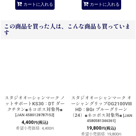
カートに入れる
カートに入れる
この商品を買った人は、こんな商品も買っていま
す
スタジオオーシャンマーク ノ
スタジオオーシャンマーク オ
ットサポートKS30：DT ダー
ーシャングリップOG2100VIII
クチタン■ネコポス対象外■
HD：BGr ブルーグリーン
[
JAN 4580128787152
]
（24）■ネコポス対象外■
[
JAN
4580581346361
]
4,400
(税込)
円
19,800
希望小売価格
:
4,400
(税込)
円
円
希望小売価格
:
19,800
円