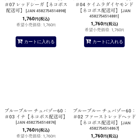
＃07 レッドシーガ【ネコポス
＃04 ケイムラダイヤモンド
配送可】
【ネコポス配送可】
[
JAN 4582754514898
]
[
JAN
4582754514881
]
1,760
(税込)
円
1,760
(税込)
円
希望小売価格
:
1,760
円
希望小売価格
:
1,760
円
カートに入れる
カートに入れる
ブルーブルー チュパゾー60：
ブルーブルー チュパゾー60：
＃03 イナ【ネコポス配送可】
＃02 ファーストレッドヘッド
[
JAN 4582754514874
]
【ネコポス配送可】
[
JAN
4582754514867
]
1,760
(税込)
円
1,760
希望小売価格
:
1,760
(税込)
円
円