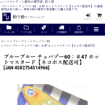
シーバスルアーと餌木の専門店 - 釣り助
ブルーブルー チュパゾー60：＃47 ホットマスタード【ネコポス配送可】 の通信
販売は釣り助へ。神奈川県川崎市の実店舗でも購入可能です。
ログイン
カート
メーカー別
アイテム別
セール
ご利用案内
店頭受取
ホーム
>
ブルーブルー
>
チュパゾー60
>
ブルーブルー チュパゾー60：＃47 ホットマスタード【ネコポス配送可】
ブルーブルー チュパゾー60：＃47 ホッ
トマスタード【ネコポス配送可】
[
JAN 4582754514966
]