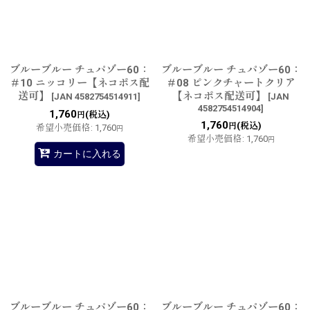
ブルーブルー チュパゾー60：
ブルーブルー チュパゾー60：
＃10 ニッコリー【ネコポス配
＃08 ピンクチャートクリア
送可】
【ネコポス配送可】
[
JAN 4582754514911
]
[
JAN
4582754514904
]
1,760
(税込)
円
1,760
(税込)
円
希望小売価格
:
1,760
円
希望小売価格
:
1,760
円
カートに入れる
ブルーブルー チュパゾー60：
ブルーブルー チュパゾー60：