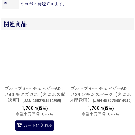
※
ネコポス発送できます。
関連商品
ブルーブルー チュパゾー60：
ブルーブルー チュパゾー60：
＃40 モクズガニ【ネコポス配
＃39 レモンスパーク【ネコポ
送可】
ス配送可】
[
JAN 4582754514959
]
[
JAN 4582754514942
]
1,760
1,760
(税込)
(税込)
円
円
希望小売価格
:
1,760
希望小売価格
:
1,760
円
円
カートに入れる