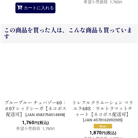
希望小売価格
:
1,760
円
カートに入れる
この商品を買った人は、こんな商品も買っていま
す
ブルーブルー チュパゾー60：
トレフルクリエーション マリ
＃07 レッドシーガ【ネコポス
エラ68S：ウルトラマットチ
配送可】
ャート【ネコポス配送可】
[
JAN 4582754514898
]
[
JAN 4570162092305
]
1,760
(税込)
円
希望小売価格
:
1,760
円
1,870
(税込)
円