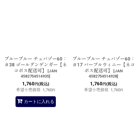
ブルーブルー チュパゾー60：
ブルーブルー チュパゾー60：
＃38 ゴールデンゲンガー【ネ
＃17 パープルウィニー【ネコ
コポス配送可】
ポス配送可】
[
JAN
[
JAN
4582754514935
]
4582754514928
]
1,760
1,760
(税込)
(税込)
円
円
希望小売価格
:
1,760
希望小売価格
:
1,760
円
円
カートに入れる