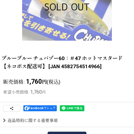
ブルーブルー チュパゾー60：＃47 ホットマスタード
【ネコポス配送可】
[
JAN 4582754514966
]
1,760
販売価格
:
(税込)
円
1,760
希望小売価格
:
円
Facebookでシェア
返品特約に関する重要事項