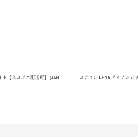
ーベイト【ネコポス配送可】
コアマン IJ-16 アイアン
[
JAN
す