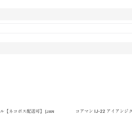
パール【ネコポス配送可】
コアマン IJ-22 アイアン
[
JAN