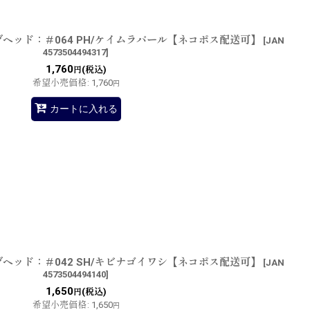
ジグヘッド：＃064 PH/ケイムラパール【ネコポス配送可】
[
JAN
4573504494317
]
1,760
(税込)
円
希望小売価格
:
1,760
円
カートに入れる
ジグヘッド：＃042 SH/キビナゴイワシ【ネコポス配送可】
[
JAN
4573504494140
]
1,650
(税込)
円
希望小売価格
:
1,650
円