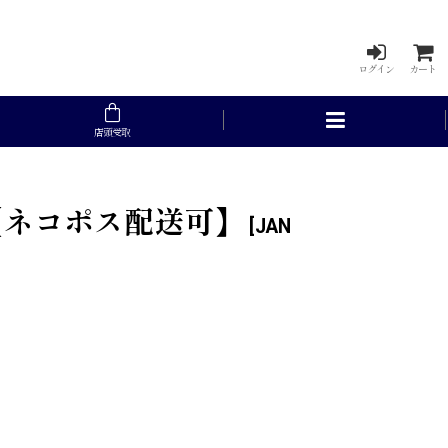
ログイン
カート
店頭受取
ル【ネコポス配送可】
[
JAN