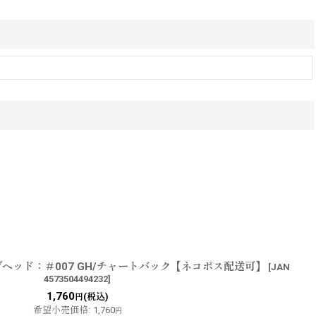
ジグヘッド：＃007 GH/チャートバック【ネコポス配送可】
[
JAN
4573504494232
]
1,760
(税込)
円
希望小売価格
:
1,760
円