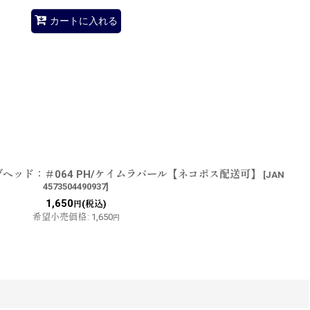
カートに入れる
ジグヘッド：＃064 PH/ケイムラパール【ネコポス配送可】
[
JAN
4573504490937
]
1,650
(税込)
円
希望小売価格
:
1,650
円