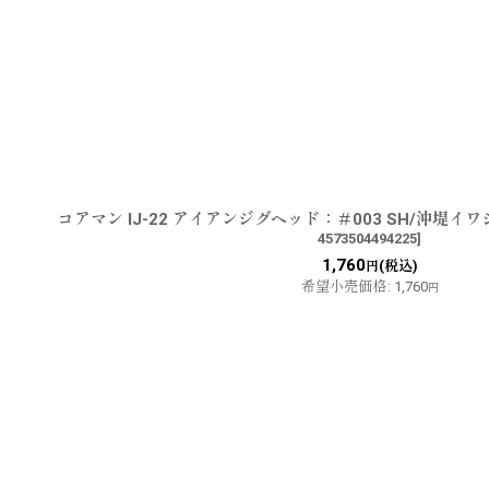
コアマン IJ-22 アイアンジグヘッド：＃003 SH/沖堤
4573504494225
]
1,760
(税込)
円
希望小売価格
:
1,760
円