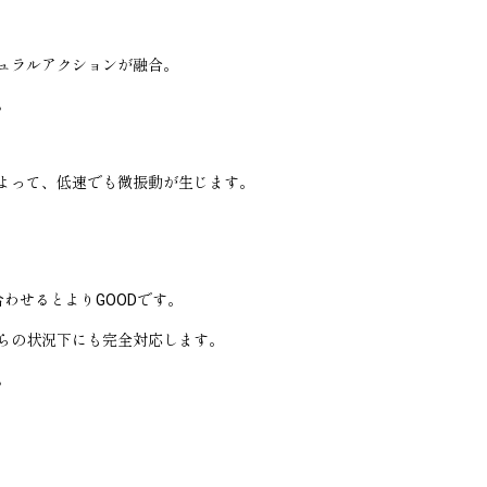
ュラルアクションが融合。
。
よって、低速でも微振動が生じます。
わせるとよりGOODです。
らの状況下にも完全対応します。
。