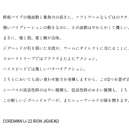
鉄板バイブの強波動と集魚力の高さに、ソフトワームならではのナチ
強いバイブレーションの動きなのに、その波動はやわらかくて優しい
まさに、強と弱。柔と剛が合体。
ジグヘッドが引き裂いた水流が、ワームにダイレクトに当たることに
スローリトリーブではフラフラよたよたアクション。
ハイスピードでは激しいバタバタアクション。
どちらにおいても高い食わせ能力を発揮しますから、この2つを混ぜ合
シーバスが高活性時のはやい展開も、低活性時のおそい展開も、どち
この新しいジグヘッドルアーが、またニューワールドの扉を開きます
COREMAN IJ-22 IRON JIGHEAD