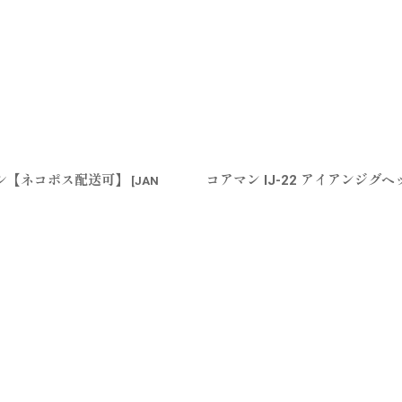
イワシ【ネコポス配送可】
コアマン IJ-22 アイアンジグ
[
JAN