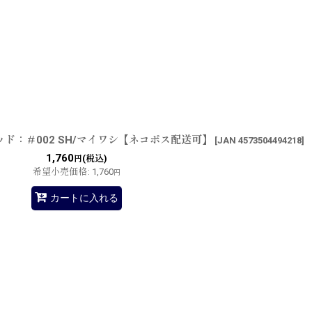
ヘッド：＃002 SH/マイワシ【ネコポス配送可】
[
JAN 4573504494218
]
1,760
(税込)
円
希望小売価格
:
1,760
円
カートに入れる