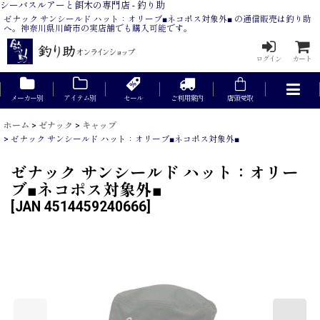
シーバスルアーと餌木の専門店 - 釣り助
ゼナック サンシールド ハット：オリーブ■ネコポス対象外■ の通信販売は釣り助
へ。神奈川県川崎市の実店舗でも購入可能です。
ログイン
カート
メーカー別
アイテム別
セール
ご利用案内
店頭受取
ホーム
>
ゼナック
>
キャップ
>
ゼナック サンシールド ハット：オリーブ■ネコポス対象外■
ゼナック サンシールド ハット：オリー
ブ■ネコポス対象外■
[
JAN 4514459240666
]