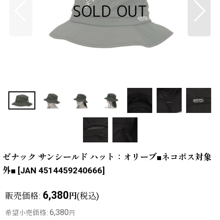
ゼナック サンシールド ハット：オリーブ■ネコポス対象
外■
[
JAN 4514459240666
]
6,380
販売価格
:
(税込)
円
6,380
希望小売価格
:
円