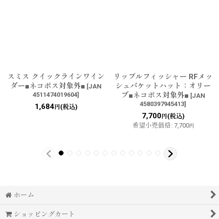
スミス クイックラインワイン
リップルフィッシャー RFメッ
ダー■ネコポス対象外■
シュバケットハット：オリー
[
JAN
4511474019604
]
ブ■ネコポス対象外■
[
JAN
4580397945413
]
1,684
(税込)
円
7,700
(税込)
円
希望小売価格
:
7,700
円
ホーム
ショッピングカート