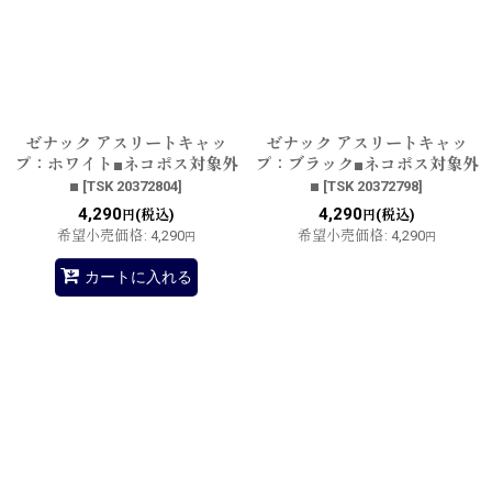
ゼナック アスリートキャッ
ゼナック アスリートキャッ
プ：ホワイト■ネコポス対象外
プ：ブラック■ネコポス対象外
■
■
[
TSK 20372804
]
[
TSK 20372798
]
4,290
4,290
(税込)
(税込)
円
円
希望小売価格
:
4,290
希望小売価格
:
4,290
円
円
カートに入れる