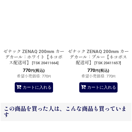
ゼナック ZENAQ 200mm カー
ゼナック ZENAQ 200mm カー
デカール：ホワイト【ネコポ
デカール：ブルー【ネコポス
ス配送可】
配送可】
[
TSK 20411664
]
[
TSK 20411657
]
770
770
(税込)
(税込)
円
円
希望小売価格
:
770
希望小売価格
:
770
円
円
カートに入れる
カートに入れる
この商品を買った人は、こんな商品も買っていま
す