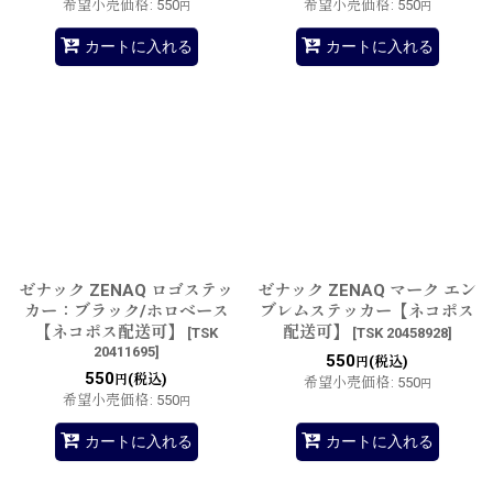
希望小売価格
:
550
希望小売価格
:
550
円
円
カートに入れる
カートに入れる
ゼナック ZENAQ ロゴステッ
ゼナック ZENAQ マーク エン
カー：ブラック/ホロベース
ブレムステッカー【ネコポス
【ネコポス配送可】
配送可】
[
TSK
[
TSK 20458928
]
20411695
]
550
(税込)
円
550
(税込)
円
希望小売価格
:
550
円
希望小売価格
:
550
円
カートに入れる
カートに入れる