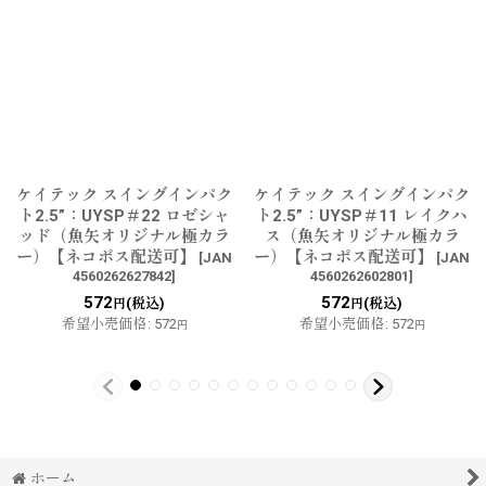
ケイテック スイングインパク
ケイテック スイングインパク
ト2.5”：UYSP＃22 ロゼシャ
ト2.5”：UYSP＃11 レイクハ
ッド（魚矢オリジナル極カラ
ス（魚矢オリジナル極カラ
ー）【ネコポス配送可】
ー）【ネコポス配送可】
[
JAN
[
JAN
4560262627842
]
4560262602801
]
572
572
(税込)
(税込)
円
円
希望小売価格
:
572
希望小売価格
:
572
円
円
ホーム