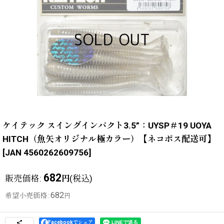
ケイテック スイングインパクト3.5”：UYSP＃19 UOYA
HITCH（魚矢オリジナル極カラー）【ネコポス配送可】
[
JAN 4560262609756
]
682
販売価格
:
(税込)
円
682
希望小売価格
:
円
Facebookでシェア