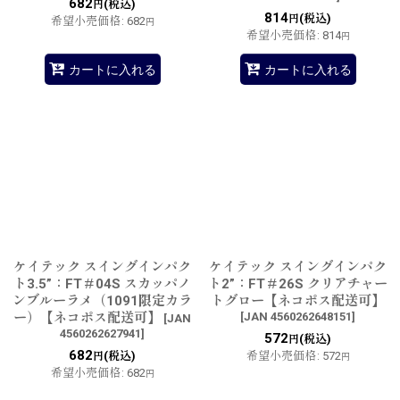
682
(税込)
円
814
(税込)
円
希望小売価格
:
682
円
希望小売価格
:
814
円
カートに入れる
カートに入れる
ケイテック スイングインパク
ケイテック スイングインパク
ト3.5”：FT＃04S スカッパノ
ト2”：FT＃26S クリアチャー
ンブルーラメ（1091限定カラ
トグロー【ネコポス配送可】
ー）【ネコポス配送可】
[
JAN 4560262648151
]
[
JAN
4560262627941
]
572
(税込)
円
682
(税込)
希望小売価格
:
572
円
円
希望小売価格
:
682
円