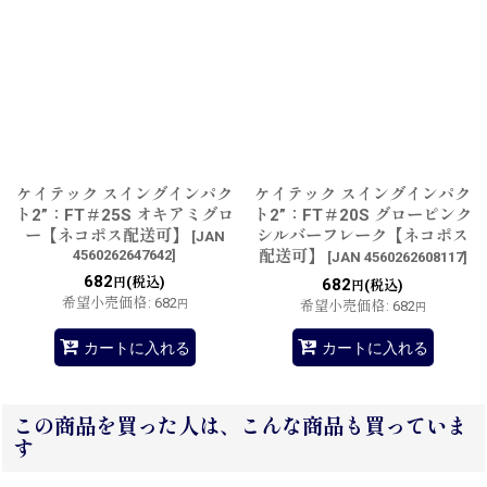
ケイテック スイングインパク
ケイテック スイングインパク
ト2”：FT＃25S オキアミグロ
ト2”：FT＃20S グローピンク
ー【ネコポス配送可】
シルバーフレーク【ネコポス
[
JAN
4560262647642
]
配送可】
[
JAN 4560262608117
]
682
(税込)
円
682
(税込)
円
希望小売価格
:
682
円
希望小売価格
:
682
円
カートに入れる
カートに入れる
この商品を買った人は、こんな商品も買っていま
す