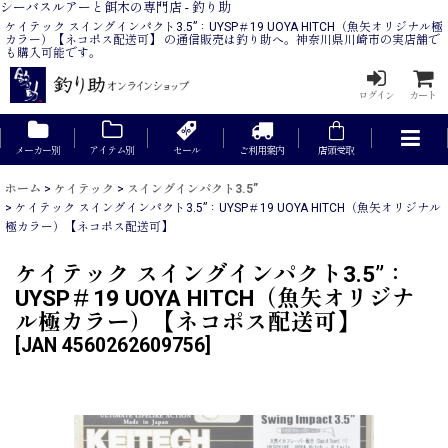
シーバスルアーと餌木の専門店 - 釣り助
ケイテック スイングインパクト3.5”：UYSP＃19 UOYA HITCH（魚矢オリジナル極
カラー）【ネコポス配送可】 の通信販売は釣り助へ。神奈川県川崎市の実店舗で
も購入可能です。
ログイン
カート
メーカー別
アイテム別
セール
ご利用案内
店頭受取
ホーム
>
ケイテック
>
スイングインパクト3.5”
>
ケイテック スイングインパクト3.5”：UYSP＃19 UOYA HITCH（魚矢オリジナル
極カラー）【ネコポス配送可】
ケイテック スイングインパクト3.5”：
UYSP＃19 UOYA HITCH（魚矢オリジナ
ル極カラー）【ネコポス配送可】
[
JAN 4560262609756
]