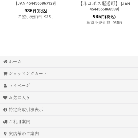
[
JAN 4544565867129
]
【ネコポス配送可】
[
JAN
4544565868539
]
935
(税込)
円
935
希望小売価格
:
935
(税込)
円
円
希望小売価格
:
935
円
ホーム
ショッピングカート
マイページ
お気に入り
特定商取引法表示
ご利用案内
実店舗のご案内