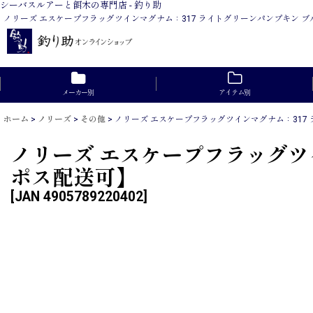
シーバスルアーと餌木の専門店 - 釣り助
ノリーズ エスケープフラッグツインマグナム：317 ライトグリーンパンプキン ブ
メーカー別
アイテム別
ホーム
>
ノリーズ
>
その他
>
ノリーズ エスケープフラッグツインマグナム：317 
ノリーズ エスケープフラッグツイ
ポス配送可】
[
JAN 4905789220402
]