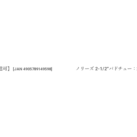
配送可】
ノリーズ 2-1/2”パドチュー
[
JAN 4905789149598
]