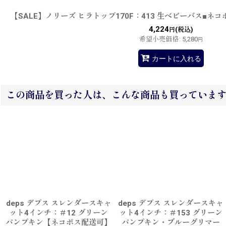
【SALE】ノリーズ ヒラトップ170F：413 生ベビーバス■ネ
4,224
(税込)
円
希望小売価格
:
5,280
円
カートに入れる
この商品を買った人は、こんな商品も買っていま
deps デプス スレンダースキャ
deps デプス スレンダースキャ
ット4インチ：＃12 グリーン
ット4インチ：＃153 グリーン
パンプキン【ネコポス配送可】
パンプキン・ブルーグリマー