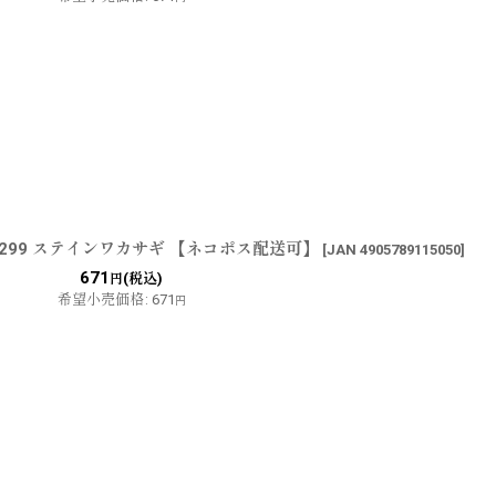
：299 ステインワカサギ 【ネコポス配送可】
[
JAN 4905789115050
]
671
(税込)
円
希望小売価格
:
671
円