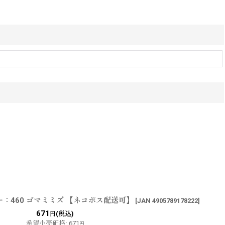
ュー：460 ゴマミミズ 【ネコポス配送可】
[
JAN 4905789178222
]
671
(税込)
円
希望小売価格
:
671
円