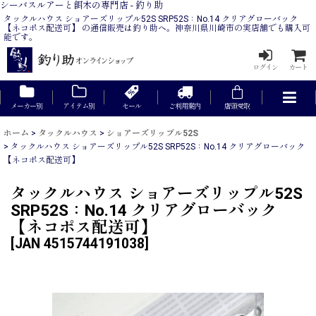
シーバスルアーと餌木の専門店 - 釣り助
タックルハウス ショアーズリップル52S SRP52S：No.14 クリアグローバック
【ネコポス配送可】 の通信販売は釣り助へ。神奈川県川崎市の実店舗でも購入可
能です。
ログイン
カート
メーカー別
アイテム別
セール
ご利用案内
店頭受取
ホーム
>
タックルハウス
>
ショアーズリップル52S
>
タックルハウス ショアーズリップル52S SRP52S：No.14 クリアグローバック
【ネコポス配送可】
タックルハウス ショアーズリップル52S
SRP52S：No.14 クリアグローバック
【ネコポス配送可】
[
JAN 4515744191038
]