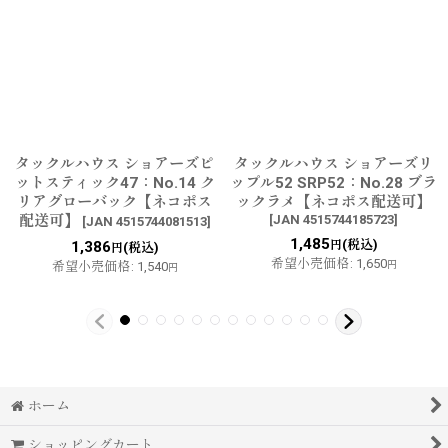
タックルハウス ショアーズピ
タックルハウス ショアーズリ
ットスティック47：No.14 ク
ップル52 SRP52：No.28 ブラ
リアグローバック【ネコポス
ックラメ【ネコポス配送可】
配送可】
[
JAN 4515744185723
]
[
JAN 4515744081513
]
1,485
(税込)
1,386
円
(税込)
円
希望小売価格
:
1,650
希望小売価格
:
1,540
円
円
ホーム
ショッピングカート