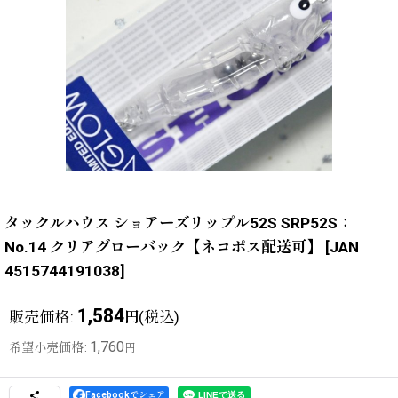
タックルハウス ショアーズリップル52S SRP52S：
No.14 クリアグローバック【ネコポス配送可】
[
JAN
4515744191038
]
1,584
販売価格
:
(税込)
円
1,760
希望小売価格
:
円
Facebookでシェア