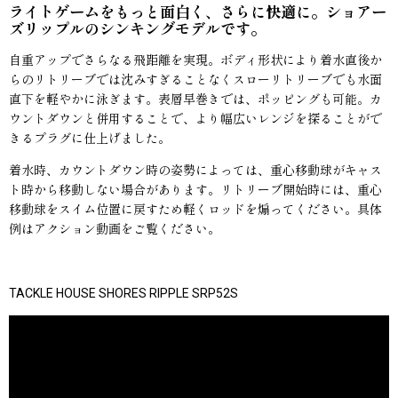
ライトゲームをもっと面白く、さらに快適に。ショアー
ズリップルのシンキングモデルです。
自重アップでさらなる飛距離を実現。ボディ形状により着水直後か
らのリトリーブでは沈みすぎることなくスローリトリーブでも水面
直下を軽やかに泳ぎます。表層早巻きでは、ポッピングも可能。カ
ウントダウンと併用することで、より幅広いレンジを探ることがで
きるプラグに仕上げました。
着水時、カウントダウン時の姿勢によっては、重心移動球がキャス
ト時から移動しない場合があります。リトリーブ開始時には、重心
移動球をスイム位置に戻すため軽くロッドを煽ってください。具体
例はアクション動画をご覧ください。
TACKLE HOUSE SHORES RIPPLE SRP52S