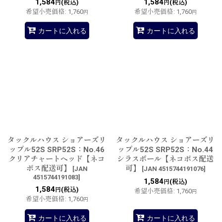
1,584
1,584
(税込)
(税込)
円
円
希望小売価格
:
1,760
希望小売価格
:
1,760
円
円
カートに入れる
カートに入れる
タックルハウス ショアーズリ
タックルハウス ショアーズリ
ップル52S SRP52S：No.46
ップル52S SRP52S：No.44
クリアチャートヘッド【ネコ
シラスボール【ネコポス配送
ポス配送可】
可】
[
JAN
[
JAN 4515744191076
]
4515744191083
]
1,584
(税込)
円
1,584
(税込)
円
希望小売価格
:
1,760
円
希望小売価格
:
1,760
円
カートに入れる
カートに入れる