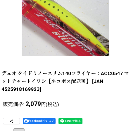
デュオ タイドミノースリム140フライヤー：ACC0547 マ
ットチャートイワシ【ネコポス配送可】
[
JAN
4525918169923
]
2,079
販売価格
:
(税込)
円
Facebookでシェア