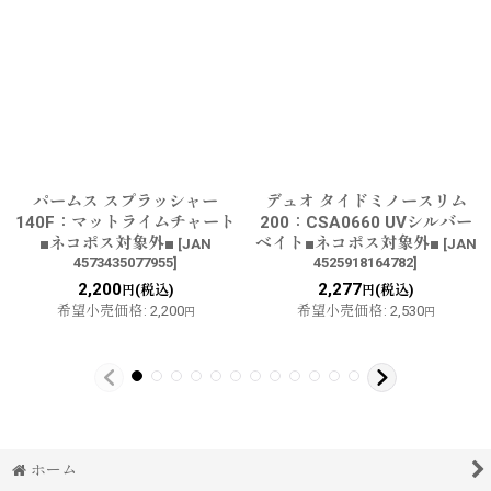
パームス スプラッシャー
デュオ タイドミノースリム
140F：マットライムチャート
200：CSA0660 UVシルバー
■ネコポス対象外■
ベイト■ネコポス対象外■
[
JAN
[
JAN
4573435077955
]
4525918164782
]
2,200
2,277
(税込)
(税込)
円
円
希望小売価格
:
2,200
希望小売価格
:
2,530
円
円
ホーム