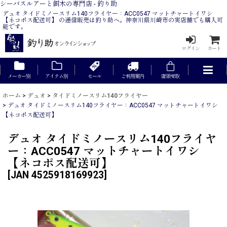
シーバスルアーと餌木の専門店 - 釣り助
デュオ タイドミノースリム140フライヤー：ACC0547 マットチャートイワシ
【ネコポス配送可】 の通信販売は釣り助へ。神奈川県川崎市の実店舗でも購入可
能です。
ログイン
カート
メーカー別
アイテム別
セール
ご利用案内
店頭受取
ホーム
>
デュオ
>
タイドミノースリム140フライヤー
>
デュオ タイドミノースリム140フライヤー：ACC0547 マットチャートイワシ
【ネコポス配送可】
デュオ タイドミノースリム140フライヤ
ー：ACC0547 マットチャートイワシ
【ネコポス配送可】
[
JAN 4525918169923
]