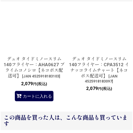
デュオ タイドミノースリム
デュオ タイドミノースリム
140フライヤー：AHA0627 プ
140フライヤー：CPA3512 イ
ライムコノシロ【ネコポス配
ナッコライムチャート【ネコ
送可】
ポス配送可】
[
JAN 4525918183103
]
[
JAN
4525918183097
]
2,079
(税込)
円
2,079
(税込)
円
カートに入れる
この商品を買った人は、こんな商品も買っていま
す