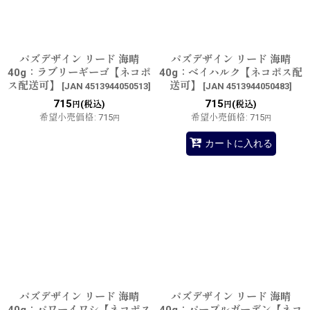
パズデザイン リード 海晴
パズデザイン リード 海晴
40g：ラブリーギーゴ【ネコポ
40g：ベイハルク【ネコポス配
ス配送可】
送可】
[
JAN 4513944050513
]
[
JAN 4513944050483
]
715
715
(税込)
(税込)
円
円
希望小売価格
:
715
希望小売価格
:
715
円
円
カートに入れる
パズデザイン リード 海晴
パズデザイン リード 海晴
40g：パワーイワシ【ネコポス
40g：パープルガーデン【ネコ