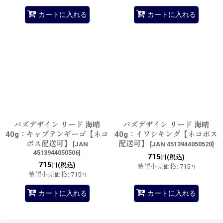
カートに入れる
カートに入れる
パズデザイン リード 海晴
パズデザイン リード 海晴
40g：キャプテンギーゴ【ネコ
40g：イワシキング【ネコポス
ポス配送可】
配送可】
[
JAN
[
JAN 4513944050520
]
4513944050506
]
715
(税込)
円
715
(税込)
円
希望小売価格
:
715
円
希望小売価格
:
715
円
カートに入れる
カートに入れる