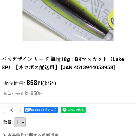
パズデザイン リード 海晴18g：BKマスカット（Lake
SP）【ネコポス配送可】
[
JAN 4513944053958
]
858
販売価格
:
(税込)
円
858
希望小売価格
:
円
Facebookでシェア
数量
:
返品特約に関する重要事項