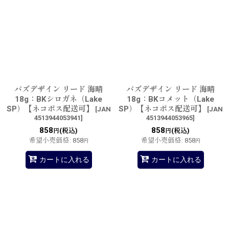
パズデザイン リード 海晴
パズデザイン リード 海晴
18g：BKシロガネ（Lake
18g：BKコメット（Lake
SP）【ネコポス配送可】
SP）【ネコポス配送可】
[
JAN
[
JAN
4513944053941
]
4513944053965
]
858
858
(税込)
(税込)
円
円
希望小売価格
:
858
希望小売価格
:
858
円
円
カートに入れる
カートに入れる