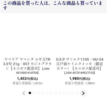
この商品を買った人は、こんな商品も買っていま
す
ヤマリア ヤマシタ エギ王TR
O.S.P ヴァルナ110S：HU-54
3.0号 21g：057 カジメブラウ
江戸前ケイムラメッキ（限定
ン【ネコポス配送可】
カラー）【ネコポス配送可】
[
JAN
4510001618754
]
[
JAN 4573189527102
]
1,452
1,980
(税込)
(税込)
円
円
希望小売価格
:
1,815
希望小売価格
:
1,980
円
円