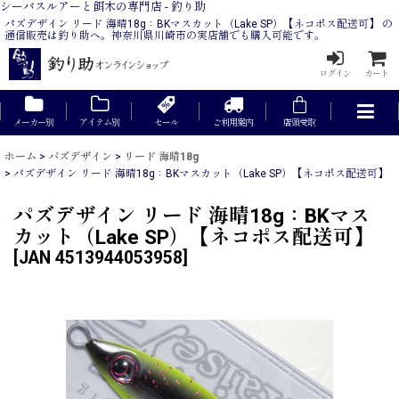
シーバスルアーと餌木の専門店 - 釣り助
パズデザイン リード 海晴18g：BKマスカット（Lake SP）【ネコポス配送可】 の
通信販売は釣り助へ。神奈川県川崎市の実店舗でも購入可能です。
ログイン
カート
メーカー別
アイテム別
セール
ご利用案内
店頭受取
ホーム
>
パズデザイン
>
リード 海晴18g
>
パズデザイン リード 海晴18g：BKマスカット（Lake SP）【ネコポス配送可】
パズデザイン リード 海晴18g：BKマス
カット（Lake SP）【ネコポス配送可】
[
JAN 4513944053958
]