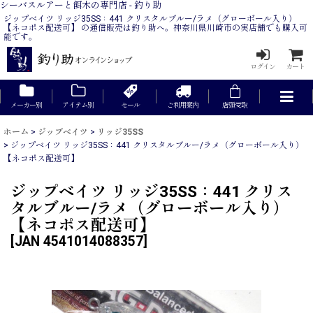
シーバスルアーと餌木の専門店 - 釣り助
ジップベイツ リッジ35SS：441 クリスタルブルー/ラメ（グローボール入り）
【ネコポス配送可】 の通信販売は釣り助へ。神奈川県川崎市の実店舗でも購入可
能です。
ログイン
カート
メーカー別
アイテム別
セール
ご利用案内
店頭受取
ホーム
>
ジップベイツ
>
リッジ35SS
>
ジップベイツ リッジ35SS：441 クリスタルブルー/ラメ（グローボール入り）
【ネコポス配送可】
ジップベイツ リッジ35SS：441 クリス
タルブルー/ラメ（グローボール入り）
【ネコポス配送可】
[
JAN 4541014088357
]