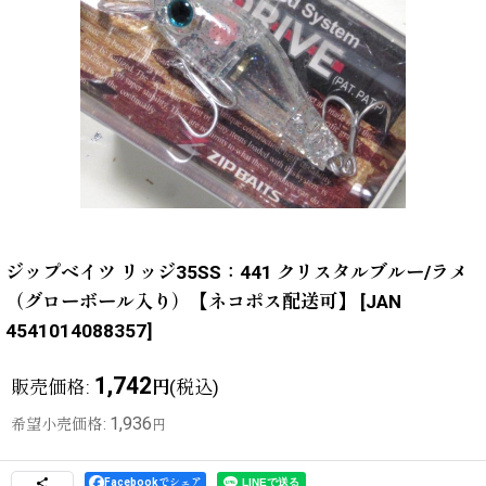
ジップベイツ リッジ35SS：441 クリスタルブルー/ラメ
（グローボール入り）【ネコポス配送可】
[
JAN
4541014088357
]
1,742
販売価格
:
(税込)
円
1,936
希望小売価格
:
円
Facebookでシェア