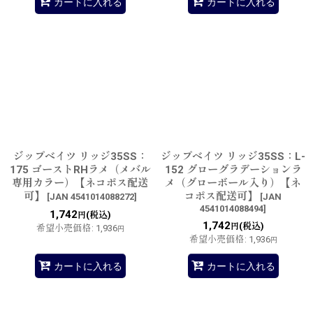
カートに入れる
カートに入れる
ジップベイツ リッジ35SS：
ジップベイツ リッジ35SS：L-
175 ゴーストRHラメ（メバル
152 グローグラデーションラ
専用カラー）【ネコポス配送
メ（グローボール入り）【ネ
可】
コポス配送可】
[
JAN 4541014088272
]
[
JAN
4541014088494
]
1,742
(税込)
円
1,742
(税込)
円
希望小売価格
:
1,936
円
希望小売価格
:
1,936
円
カートに入れる
カートに入れる