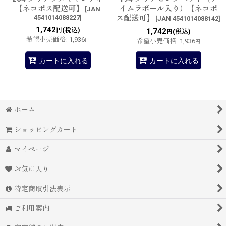
【ネコポス配送可】
イムラボール入り）【ネコポ
[
JAN
4541014088227
]
ス配送可】
[
JAN 4541014088142
]
1,742
(税込)
円
1,742
(税込)
円
希望小売価格
:
1,936
円
希望小売価格
:
1,936
円
カートに入れる
カートに入れる
ホーム
ショッピングカート
マイページ
お気に入り
特定商取引法表示
ご利用案内