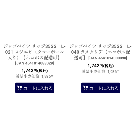
ジップベイツ リッジ35SS：L-
ジップベイツ リッジ35SS：L-
021 スジエビ（グローボール
040 ラメクリア【ネコポス配
入り）【ネコポス配送可】
送可】
[
JAN 4541014088098
]
[
JAN 4541014088029
]
1,742
(税込)
円
1,742
(税込)
円
希望小売価格
:
1,936
円
希望小売価格
:
1,936
円
カートに入れる
カートに入れる