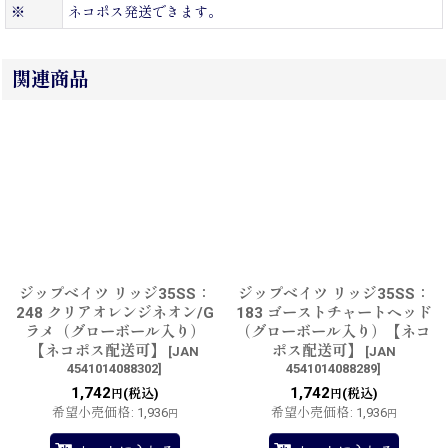
※
ネコポス発送できます。
関連商品
ジップベイツ リッジ35SS：
ジップベイツ リッジ35SS：
248 クリアオレンジネオン/G
183 ゴーストチャートヘッド
ラメ（グローボール入り）
（グローボール入り）【ネコ
【ネコポス配送可】
ポス配送可】
[
JAN
[
JAN
4541014088302
]
4541014088289
]
1,742
1,742
(税込)
(税込)
円
円
希望小売価格
:
1,936
希望小売価格
:
1,936
円
円