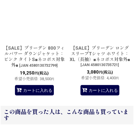
【SALE】ブリーデン 800フィ
【SALE】ブリーデン ロング
ルパワー ダウンジャケット：
スリーブTシャツ ホワイト：
ピンク タイトS■ネコポス対象
XL（長袖）■ネコポス対象外■
外■
[
JAN 4580130735721
]
[
JAN 4580130732799
]
3,080
(税込)
19,250
円
(税込)
円
希望小売価格
:
4,400
希望小売価格
:
38,500
円
円
カートに入れる
カートに入れる
この商品を買った人は、こんな商品も買っていま
す