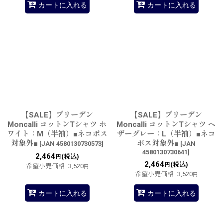
カートに入れる
カートに入れる
【SALE】ブリーデン
【SALE】ブリーデン
Moncalli コットンTシャツ ホ
Moncalli コットンTシャツ ヘ
ワイト：M（半袖）■ネコポス
ザーグレー：L（半袖）■ネコ
対象外■
ポス対象外■
[
JAN 4580130730573
]
[
JAN
4580130730641
]
2,464
(税込)
円
2,464
(税込)
円
希望小売価格
:
3,520
円
希望小売価格
:
3,520
円
カートに入れる
カートに入れる