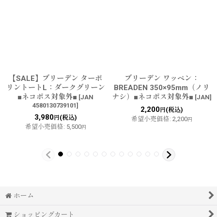
【SALE】ブリーデン ターポ
ブリーデン ワッペン：
リントートL：ダークグリーン
BREADEN 350×95mm（ノリ
■ネコポス対象外■
ナシ）■ネコポス対象外■
[
JAN
[
JAN
]
4580130739101
]
2,200
(税込)
円
3,980
(税込)
円
希望小売価格
:
2,200
円
希望小売価格
:
5,500
円
ホーム
ショッピングカート