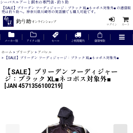
シーバスルアーと餌木の専門店 - 釣り助
【SALE】ブリーデン フーディジャージ：ブラック XL■ネコポス対象外■ の通信販
売は釣り助へ。神奈川県川崎市の実店舗でも購入可能です。
ログイン
カート
メーカー別
アイテム別
セール
ご利用案内
店頭受取
ホーム
>
ブリーデン
>
アパレル
>
【SALE】ブリーデン フーディジャージ：ブラック XL■ネコポス対象外■
【SALE】ブリーデン フーディジャー
ジ：ブラック XL■ネコポス対象外■
[
JAN 4571356100219
]