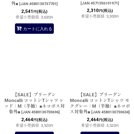
外■
[
JAN 4571356101971
]
[
JAN 4580130737701
]
2,310
(税込)
2,541
円
(税込)
円
希望小売価格
:
3,300
希望小売価格
:
3,630
円
円
カートに入れる
【SALE】ブリーデン
【SALE】ブリーデン
Moncalli コットンTシャツ レ
Moncalli コットンTシャツ モ
ッド：M（半袖）■ネコポス対
クグレー：M（半袖）■ネコポ
象外■
ス対象外■
[
JAN 4580130730696
]
[
JAN 4580130730634
]
2,464
2,464
(税込)
(税込)
円
円
希望小売価格
:
3,520
希望小売価格
:
3,520
円
円