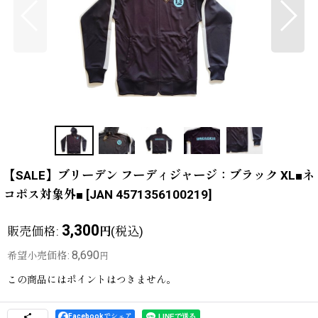
【SALE】ブリーデン フーディジャージ：ブラック XL■ネ
コポス対象外■
[
JAN 4571356100219
]
3,300
販売価格
:
(税込)
円
8,690
希望小売価格
:
円
この商品にはポイントはつきません。
Facebookでシェア