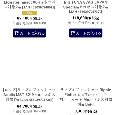
MonsterImpact 90H ■ネコポ
BIG TUNA 87AS JAPAN
ス対象外■
Special■ネコポス対象外■
[
JAN 4580397948018
]
[
JAN 4580397947370
]
118,800
89,100
(税込)
円
(税込)
円
希望小売価格
:
118,800
希望小売価格
:
89,100
円
円
カートに入れる
カートに入れる
[ロッド]リップルフィッシャー
リップルフィッシャー Ripple
Aquila MST 82-9＋■ネコポス
Fisher ロゴTシャツ（半
対象外■
袖）：カーキ M■ネコポス対象
[
JAN 4580397947363
]
外■
[
JAN
]
84,700
(税込)
円
3,300
希望小売価格
:
84,700
(税込)
円
円