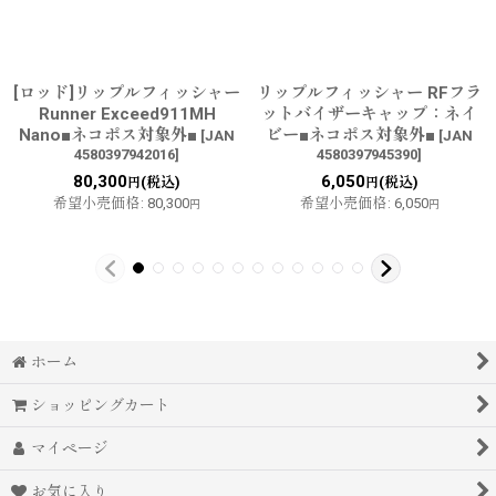
[ロッド]リップルフィッシャー
リップルフィッシャー RFフラ
Runner Exceed911MH
ットバイザーキャップ：ネイ
Nano■ネコポス対象外■
ビー■ネコポス対象外■
[
JAN
[
JAN
4580397942016
]
4580397945390
]
80,300
6,050
(税込)
(税込)
円
円
希望小売価格
:
80,300
希望小売価格
:
6,050
円
円
ホーム
ショッピングカート
マイページ
お気に入り