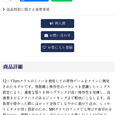
返品特約に関する重要事項
再入荷
お問い合わせ
お気に入り登録
商品詳細
12〜17cmクラスのミノーを使用しての青物ゲームをメインに開発
されたモデルです。飛距離と操作性のバランスを意識したレングス
設定により、適度な張りを持つブランクが高い操作性を発揮し、高
速巻きからメリハリのあるジャーキングまで軽快にこなします。高
負荷が掛かった際にはロッド全体でしなやかに曲がり込み、しっか
りとタメが効く設計のため、MHクラスのフックでも伸びや身切れを
抑えつつ、青物とのスリリングなファイトを楽しむことができま