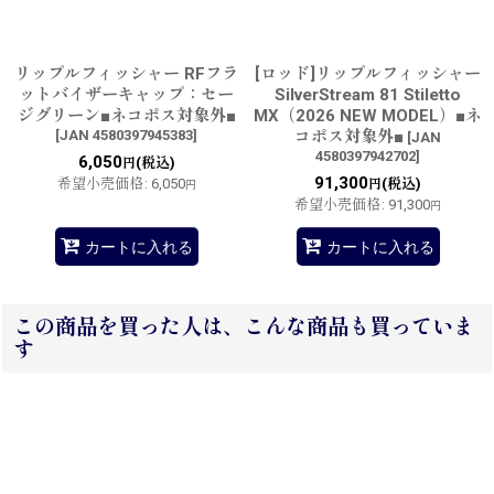
リップルフィッシャー RFフラ
[ロッド]リップルフィッシャー
ットバイザーキャップ：セー
SilverStream 81 Stiletto
ジグリーン■ネコポス対象外■
MX（2026 NEW MODEL）■ネ
[
JAN 4580397945383
]
コポス対象外■
[
JAN
4580397942702
]
6,050
(税込)
円
91,300
希望小売価格
:
6,050
(税込)
円
円
希望小売価格
:
91,300
円
カートに入れる
カートに入れる
この商品を買った人は、こんな商品も買っていま
す