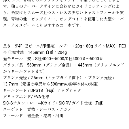
す。独自のテーパーデザインに合わせたガイドセッティングによ
り、糸抜けもスムーズ且つストレスの少ないキャストフィールを実
現。青物の他にビッグミノー、ビッグベイトを使用した大型シーバ
ス・アカメゲームにもおすすめの一本です。
長さ：9’4”（2ピース/印籠継） ルアー：20g〜80g ラインMAX：PE3
号 仕舞寸法：1458mm 自重：204g
適合リール目安：S社4000〜5000/D社4000番〜5000番
グリップ長：560mm（グリップ全長）・445mm（グリップエンド
からリールフットまで）
ブランク先径 / 2.5mm（トップガイド直下）・ブランク元径 /
13.7mm（元径は竿尻から590mmの釣竿本体の外径）
リールシート / DPS18（Fuji）アップロック
グリップエンド/ EVA仕様
SiC-SチタンフレームKガイド+ SiC RV ガイド仕様（Fuji）
ターゲット：青物・シーバス・アカメ
フィールド：磯全般・港湾・河川