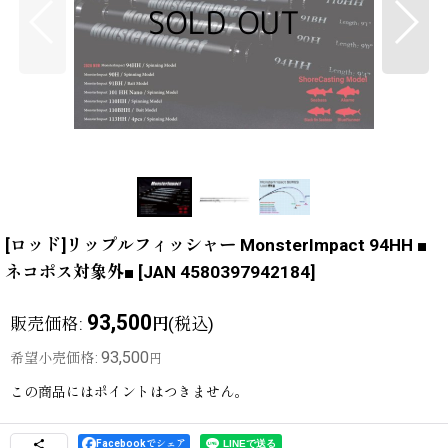
[ロッド]リップルフィッシャー MonsterImpact 94HH ■
ネコポス対象外■
[
JAN 4580397942184
]
93,500
販売価格
:
(税込)
円
93,500
希望小売価格
:
円
この商品にはポイントはつきません。
Facebookでシェア