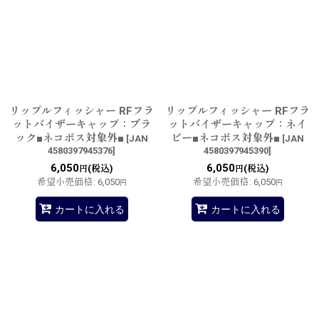
リップルフィッシャー RFフラ
リップルフィッシャー RFフラ
ットバイザーキャップ：ブラ
ットバイザーキャップ：ネイ
ック■ネコポス対象外■
ビー■ネコポス対象外■
[
JAN
[
JAN
4580397945376
]
4580397945390
]
6,050
6,050
(税込)
(税込)
円
円
希望小売価格
:
6,050
希望小売価格
:
6,050
円
円
カートに入れる
カートに入れる