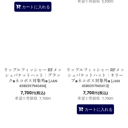
希望小売価格
:
3,300
円
カートに入れる
リップルフィッシャー RFメッ
リップルフィッシャー RFメッ
シュバケットハット：ブラッ
シュバケットハット：オリー
ク■ネコポス対象外■
ブ■ネコポス対象外■
[
JAN
[
JAN
4580397945406
]
4580397945413
]
7,700
7,700
(税込)
(税込)
円
円
希望小売価格
:
7,700
希望小売価格
:
7,700
円
円
カートに入れる