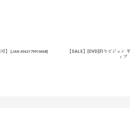
送可】
【SALE】[DVD]釣りビジョン 
[
JAN 4562179910468
]
ィブ
す