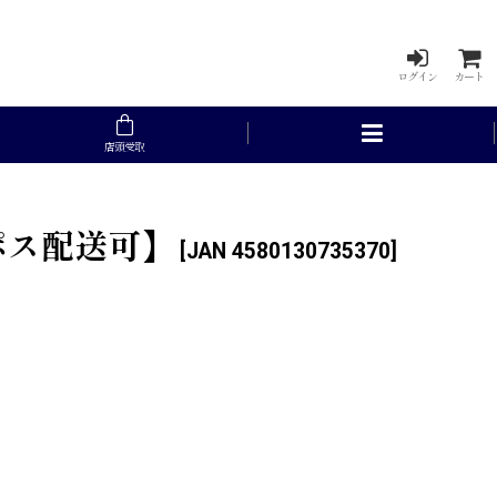
ログイン
カート
店頭受取
コポス配送可】
[
JAN 4580130735370
]