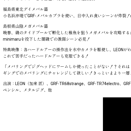
福島県東北デイメバル篇
小名浜沖堤でGRF-メバルカブラを使い、日中入れ食いシーンが炸裂！m
島根県山陰メガメバル篇
晩春、磯のタイドプールで孵化した稚魚を狙うメガメバルを攻略する
minimaruを投下した闇磯での激闘シーン必見！
特典映像：各ハードルアーの操作法を水中カメラを駆使し、LEONが
これで苦手だったハードルアーも克服できる！
「メバリングでジグヘッドにワームしか使ったことがない！？それは
ギングでのメバリングにチャレンジして欲しい！きっといまより一層メバリン
出演：LEON（加来 匠）、GRF-TR68strange、GRF-TR74el
ペンシル、メタルジグ、他