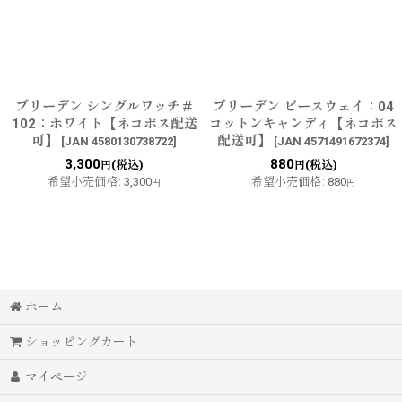
ブリーデン シングルワッチ＃
ブリーデン ビースウェイ：04
102：ホワイト【ネコポス配送
コットンキャンディ【ネコポス
可】
配送可】
[
JAN 4580130738722
]
[
JAN 4571491672374
]
3,300
880
(税込)
(税込)
円
円
希望小売価格
:
3,300
希望小売価格
:
880
円
円
ホーム
ショッピングカート
マイページ