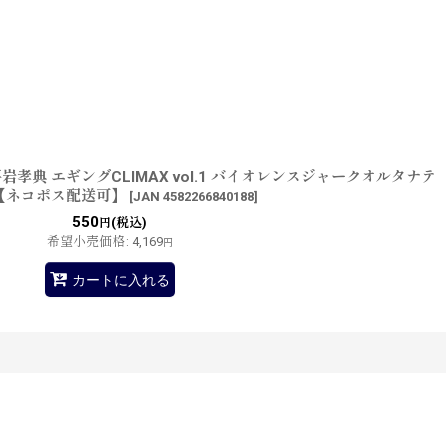
平岩孝典 エギングCLIMAX vol.1 バイオレンスジャークオルタナテ
【ネコポス配送可】
[
JAN 4582266840188
]
550
(税込)
円
希望小売価格
:
4,169
円
カートに入れる