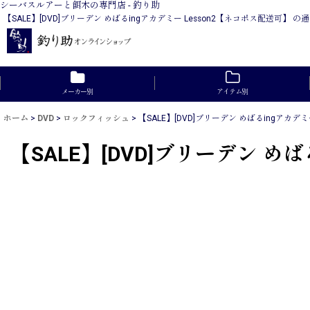
シーバスルアーと餌木の専門店 - 釣り助
【SALE】[DVD]ブリーデン めばるingアカデミー Lesson2【ネコポス配送
メーカー別
アイテム別
ホーム
>
DVD
>
ロックフィッシュ
>
【SALE】[DVD]ブリーデン めばるingアカデ
【SALE】[DVD]ブリーデン め