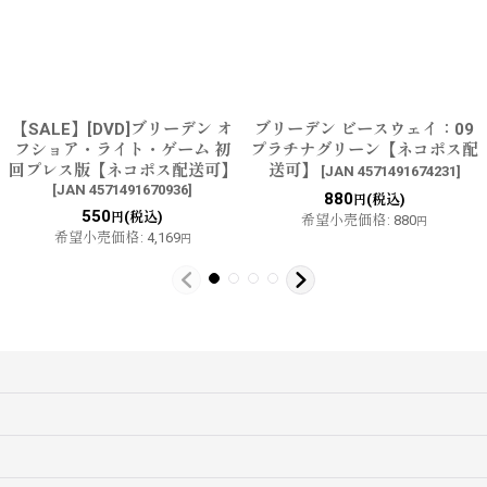
【SALE】[DVD]ブリーデン オ
ブリーデン ビースウェイ：09
フショア・ライト・ゲーム 初
プラチナグリーン【ネコポス配
回プレス版【ネコポス配送可】
送可】
[
JAN 4571491674231
]
[
JAN 4571491670936
]
880
(税込)
円
550
(税込)
円
希望小売価格
:
880
円
希望小売価格
:
4,169
円