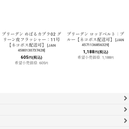
ブリーデン めばるカブラ02 グ
ブリーデン ロッドベルト：ブ
リーン皮フラッシャー：11号
ルー【ネコポス配送可】
[
JAN
【ネコポス配送可】
4571136856329
]
[
JAN
4580130737428
]
1,188
(税込)
円
605
(税込)
希望小売価格
:
1,188
円
円
希望小売価格
:
605
円