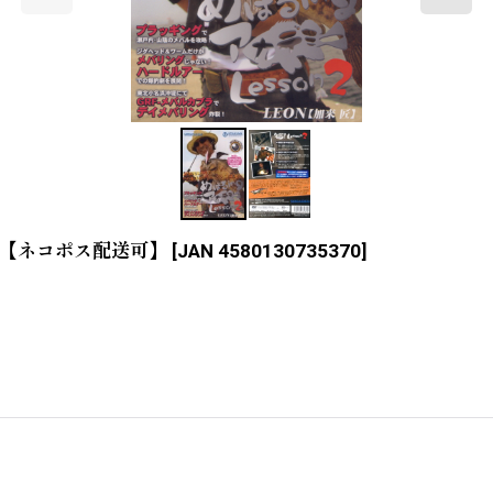
on2【ネコポス配送可】
[
JAN 4580130735370
]