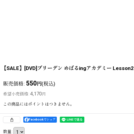
【SALE】[DVD]ブリーデン めばるingアカデミー Less
550
販売価格
:
(税込)
円
4,170
希望小売価格
:
円
この商品にはポイントはつきません。
Facebookでシェア
数量
: