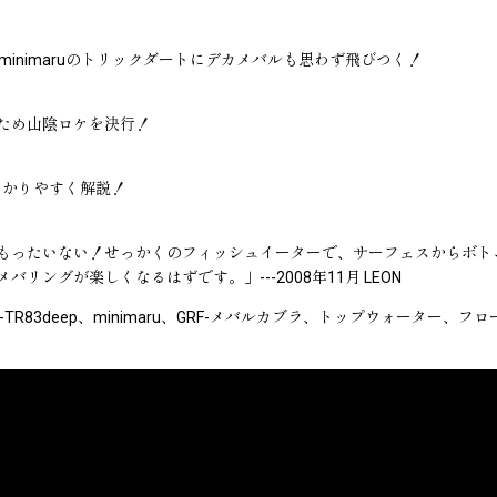
inimaruのトリックダートにデカメバルも思わず飛びつく！
ため山陰ロケを決行！
わかりやすく解説！
もったいない！せっかくのフィッシュイーターで、サーフェスからボトム
グが楽しくなるはずです。」---2008年11月 LEON
ectro、GRF-TR83deep、minimaru、GRF-メバルカブラ、トッ