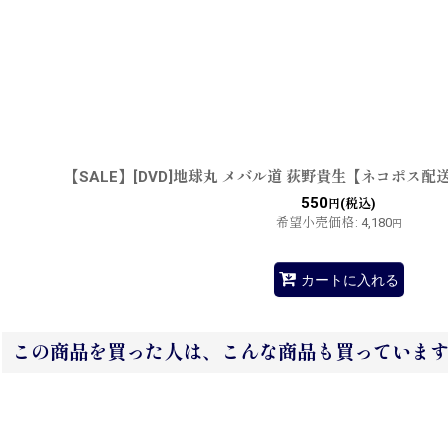
【SALE】[DVD]地球丸 メバル道 荻野貴生【ネコポス配
550
(税込)
円
希望小売価格
:
4,180
円
カートに入れる
この商品を買った人は、こんな商品も買っていま