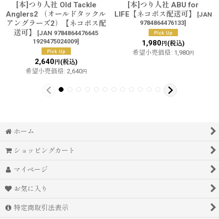
[本]つり人社 Old Tackle
[本]つり人社 ABU for
Anglers2 （オールドタックル
LIFE【ネコポス配送可】
[
JAN
アングラーズ2）【ネコポス配
9784864476133
]
送可】
[
JAN 9784864476645
1929475024009
]
1,980
(税込)
円
希望小売価格
:
1,980
円
2,640
(税込)
円
希望小売価格
:
2,640
円
ホーム
ショッピングカート
マイページ
お気に入り
特定商取引法表示