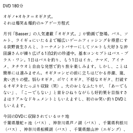
DVD 180分
オギノ+オキタ＝オギタ式。
それは爆笑＆爆釣のルアゲー方程式
月刊「Basser」の人気連載「オギタ式。」が動画で登場。バス、ソ
ルト、ライギョにいたるまで幅広いゲームフィッシングを得意にす
る荻野貴生さんと、トーナメントバサーにしてソルトも大好きな沖
田譲さんが繰り広げる1泊2釣の珍道中。基本コンセプトはバス・プ
ラス・ワン。1日はバスを釣り、もう1日はイカ、ナマズ、アイナ
メ、タチウオと自由な発想で釣り旅を楽しみます。しかし、ことは
簡単には進みません。オギタコンビの前に立ちはだかる赤潮、嵐、
食い渋りの壁。悩むオギタ、ボヤくオギタ、不穏なオギタ、打破す
るオギタをたっぷり収録（笑）。大のおとなふたりが、「あーでも
ない」、「こーでもない」と首をひねりながらも好釣果を目指すさ
まはリアルなドキュメントともいえますし、初のお笑い釣りDVDと
もいえます。
今回のDVDに収録されているロケ地
千葉県雄蛇ヶ池（バス）、神奈川県芦ノ湖（バス）、千葉県利根川
（バス）、神奈川県相模湖（バス）、千葉県館山沖（エギング）、