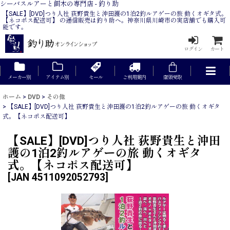
シーバスルアーと餌木の専門店 - 釣り助
【SALE】[DVD]つり人社 荻野貴生と沖田護の1泊2釣ルアゲーの旅 動くオギタ式。
【ネコポス配送可】 の通信販売は釣り助へ。神奈川県川崎市の実店舗でも購入可
能です。
ログイン
カート
メーカー別
アイテム別
セール
ご利用案内
店頭受取
ホーム
>
DVD
>
その他
>
【SALE】[DVD]つり人社 荻野貴生と沖田護の1泊2釣ルアゲーの旅 動くオギタ
式。【ネコポス配送可】
【SALE】[DVD]つり人社 荻野貴生と沖田
護の1泊2釣ルアゲーの旅 動くオギタ
式。【ネコポス配送可】
[
JAN 4511092052793
]