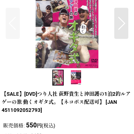
【SALE】[DVD]つり人社 荻野貴生と沖田護の1泊2釣ルア
ゲーの旅 動くオギタ式。【ネコポス配送可】
[
JAN
4511092052793
]
550
販売価格
:
(税込)
円