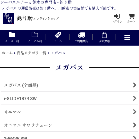
シーバスルアーと餌木の専門店 - 釣り助
メガバス の通信販売は釣り助へ。川崎市の実店舗でも購入可能です。
ログイン
カート
メーカー別
アイテム別
セール
ご利用案内
店頭受取
ホーム
>
商品カテゴリ一覧
>
メガバス
メガバス
メガバス (全商品)
i-SLIDE187R SW
オニマル
オニマル サワラチューン
X-WAVE SW