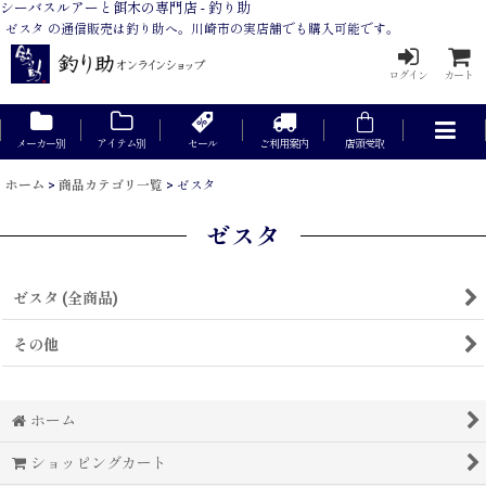
シーバスルアーと餌木の専門店 - 釣り助
ゼスタ の通信販売は釣り助へ。川崎市の実店舗でも購入可能です。
ログイン
カート
メーカー別
アイテム別
セール
ご利用案内
店頭受取
ホーム
>
商品カテゴリ一覧
>
ゼスタ
ゼスタ
ゼスタ (全商品)
その他
ホーム
ショッピングカート