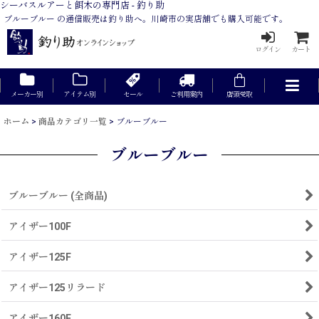
シーバスルアーと餌木の専門店 - 釣り助
ブルーブルー の通信販売は釣り助へ。川崎市の実店舗でも購入可能です。
ログイン
カート
メーカー別
アイテム別
セール
ご利用案内
店頭受取
ホーム
>
商品カテゴリ一覧
>
ブルーブルー
ブルーブルー
ブルーブルー (全商品)
アイザー100F
アイザー125F
アイザー125リラード
アイザー160F