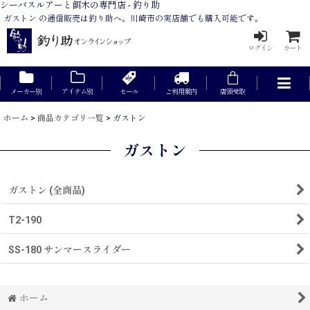
シーバスルアーと餌木の専門店 - 釣り助
ガストン の通信販売は釣り助へ。川崎市の実店舗でも購入可能です。
ログイン
カート
メーカー別
アイテム別
セール
ご利用案内
店頭受取
ホーム
>
商品カテゴリ一覧
>
ガストン
ガストン
ガストン (全商品)
T2-190
SS-180 サンマースライダー
ホーム