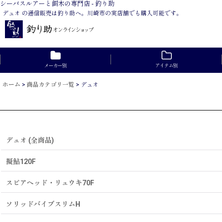
シーバスルアーと餌木の専門店 - 釣り助
デュオ の通信販売は釣り助へ。川崎市の実店舗でも購入可能です。
メーカー別
アイテム別
ホーム
>
商品カテゴリ一覧
>
デュオ
デュオ (全商品)
擬鮎120F
スピアヘッド・リュウキ70F
ソリッドバイブスリムH