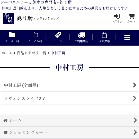
シーバスルアーと餌木の専門店 - 釣り助
神奈川県川崎市より、人生を楽しく豊かにするための道具をお届けします！
ログイン
カート
メーカー別
アイテム別
セール
ご利用案内
店頭受取
ホーム
>
商品カテゴリ一覧
>
中村工房
中村工房
中村工房 (全商品)
ラヴィンスライド2.7
ホーム
ショッピングカート