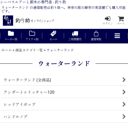
シーバスルアーと餌木の専門店 - 釣り助
ウォーターランド の通信販売は釣り助へ。神奈川県川崎市の実店舗でも購入可能
です。
ログイン
カート
メーカー別
アイテム別
セール
ご利用案内
店頭受取
ホーム
>
商品カテゴリ一覧
>
ウォーターランド
ウォーターランド
ウォーターランド (全商品)
アンダートゥイッチャー120
レッドアイポップ
ハンドルノブ