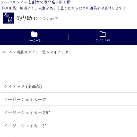
シーバスルアーと餌木の専門店 - 釣り助
神奈川県川崎市より、人生を楽しく豊かにするための道具をお届けします！
メーカー別
アイテム別
ホーム
>
商品カテゴリ一覧
>
ケイテック
ケイテック (全商品)
イージーシェイカー2”
イージーシェイカー2.5”
イージーシェイカー3”