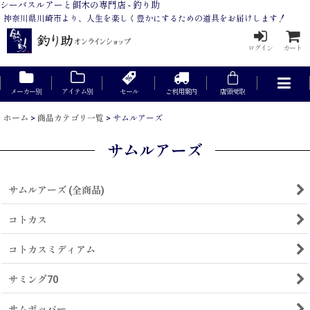
シーバスルアーと餌木の専門店 - 釣り助
神奈川県川崎市より、人生を楽しく豊かにするための道具をお届けします！
ログイン
カート
メーカー別
アイテム別
セール
ご利用案内
店頭受取
ホーム
>
商品カテゴリ一覧
>
サムルアーズ
サムルアーズ
サムルアーズ (全商品)
コトカス
コトカスミディアム
サミング70
サムポッパー