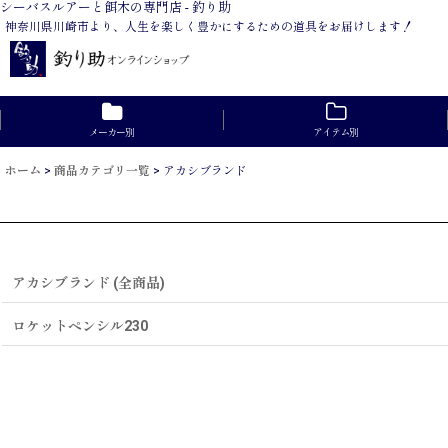
シーバスルアーと餌木の専門店 - 釣り助
神奈川県川崎市より、人生を楽しく豊かにするための道具をお届けします！
メーカー別
アイテム別
ホーム
>
商品カテゴリ一覧
>
アカシブランド
アカシブランド (全商品)
ロケットペンシル230