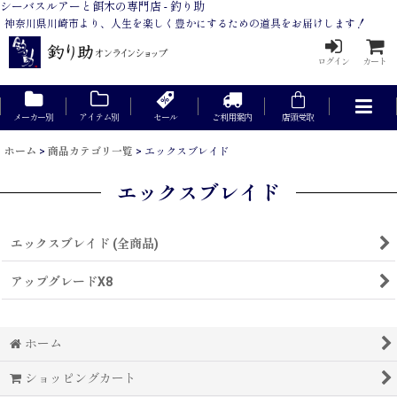
シーバスルアーと餌木の専門店 - 釣り助
神奈川県川崎市より、人生を楽しく豊かにするための道具をお届けします！
ログイン
カート
メーカー別
アイテム別
セール
ご利用案内
店頭受取
ホーム
>
商品カテゴリ一覧
>
エックスブレイド
エックスブレイド
エックスブレイド (全商品)
アップグレードX8
ホーム
ショッピングカート