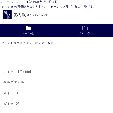
シーバスルアーと餌木の専門店 - 釣り助
ティムコ の通信販売は釣り助へ。川崎市の実店舗でも購入可能です。
メーカー別
アイテム別
ホーム
>
商品カテゴリ一覧
>
ティムコ
ティムコ (全商品)
エニグマミニ
ガイナ105
ガイナ123