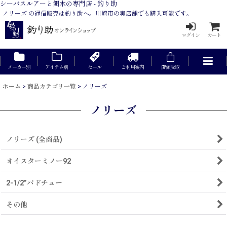
シーバスルアーと餌木の専門店 - 釣り助
ノリーズ の通信販売は釣り助へ。川崎市の実店舗でも購入可能です。
ログイン
カート
メーカー別
アイテム別
セール
ご利用案内
店頭受取
ホーム
>
商品カテゴリ一覧
>
ノリーズ
ノリーズ
ノリーズ (全商品)
オイスターミノー92
2-1/2”パドチュー
その他