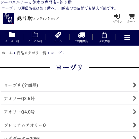
シーバスルアーと餌木の専門店 - 釣り助
ヨーヅリ の通信販売は釣り助へ。川崎市の実店舗でも購入可能です。
ログイン
カート
メーカー別
アイテム別
セール
ご利用案内
店頭受取
ホーム
>
商品カテゴリ一覧
>
ヨーヅリ
ヨーヅリ
ヨーヅリ (全商品)
アオリーQ3.5号
アオリーQ4.0号
プレミアムアオリーQ
マグダーター105F