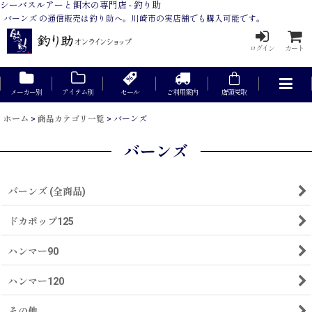
シーバスルアーと餌木の専門店 - 釣り助
バーンズ の通信販売は釣り助へ。川崎市の実店舗でも購入可能です。
ログイン
カート
メーカー別
アイテム別
セール
ご利用案内
店頭受取
ホーム
>
商品カテゴリ一覧
>
バーンズ
バーンズ
バーンズ (全商品)
ドカポップ125
ハンマー90
ハンマー120
その他