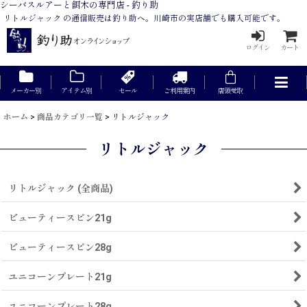
シーバスルアーと餌木の専門店 - 釣り助
リトルジャック の通信販売は釣り助へ。川崎市の実店舗でも購入可能です。
ログイン
カート
メーカー別
アイテム別
セール
ご利用案内
店頭受取
ホーム
>
商品カテゴリ一覧
>
リトルジャック
リトルジャック
リトルジャック (全商品)
ビューティースピン21g
ビューティースピン28g
ユニコーンプレート21g
ユニコーンプレート28g