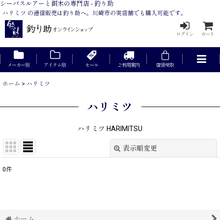
シーバスルアーと餌木の専門店 - 釣り助
ハリミツ の通信販売は釣り助へ。川崎市の実店舗でも購入可能です。
ログイン
カート
メーカー別
アイテム別
セール
ご利用案内
店頭受取
ホーム
>
ハリミツ
ハリミツ
ハリミツ HARIMITSU
表示順変更
閉じる
0
件
サブカテゴリ
:
表示数
:
ホーム