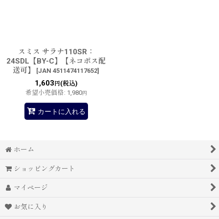
並び順
:
絞り込む
スミス サラナ110SR：
24SDL【BY-C】【ネコポス配
送可】
[
JAN 4511474117652
]
1,603
(税込)
円
希望小売価格
:
1,980
円
カートに入れる
ホーム
ショッピングカート
マイページ
お気に入り