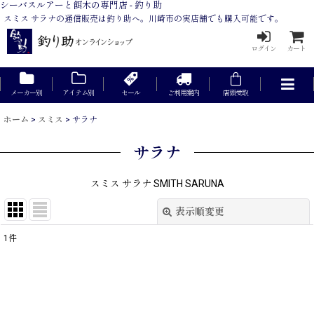
シーバスルアーと餌木の専門店 - 釣り助
スミス サラナの通信販売は釣り助へ。川崎市の実店舗でも購入可能です。
ログイン
カート
メーカー別
アイテム別
セール
ご利用案内
店頭受取
ホーム
>
スミス
>
サラナ
サラナ
スミス サラナ SMITH SARUNA
表示順変更
閉じる
1
件
表示数
:
在庫あり