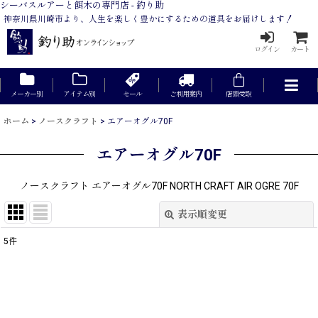
シーバスルアーと餌木の専門店 - 釣り助
神奈川県川崎市より、人生を楽しく豊かにするための道具をお届けします！
ログイン
カート
メーカー別
アイテム別
セール
ご利用案内
店頭受取
ホーム
>
ノースクラフト
>
エアーオグル70F
エアーオグル70F
ノースクラフト エアーオグル70F NORTH CRAFT AIR OGRE 70F
表示順変更
閉じる
5
件
表示数
:
在庫あり