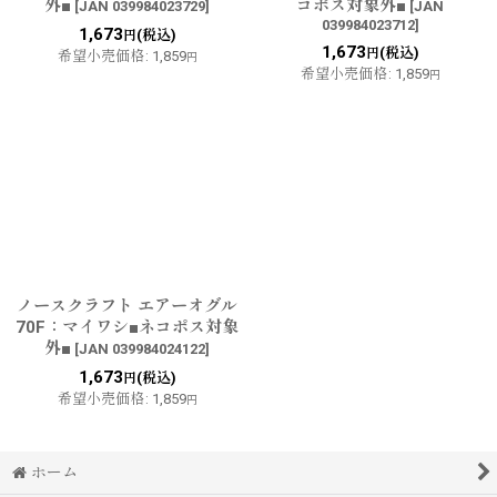
外■
コポス対象外■
[
JAN 039984023729
]
[
JAN
039984023712
]
1,673
(税込)
円
1,673
(税込)
円
希望小売価格
:
1,859
円
希望小売価格
:
1,859
円
ノースクラフト エアーオグル
70F：マイワシ■ネコポス対象
外■
[
JAN 039984024122
]
1,673
(税込)
円
希望小売価格
:
1,859
円
ホーム