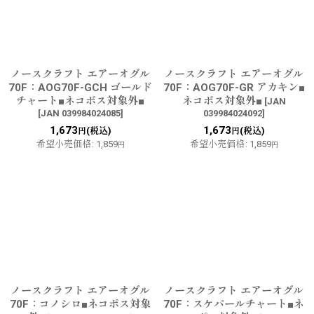
並び順
:
絞り込む
ノースクラフト エアーオグル
ノースクラフト エアーオグル
70F：AOG70F-GCH ゴールド
70F：AOG70F-GR アカキン■
チャート■ネコポス対象外■
ネコポス対象外■
[
JAN
[
JAN 039984024085
]
039984024092
]
1,673
1,673
(税込)
(税込)
円
円
希望小売価格
:
1,859
希望小売価格
:
1,859
円
円
ノースクラフト エアーオグル
ノースクラフト エアーオグル
70F：コノシロ■ネコポス対象
70F：スケパールチャート■ネ