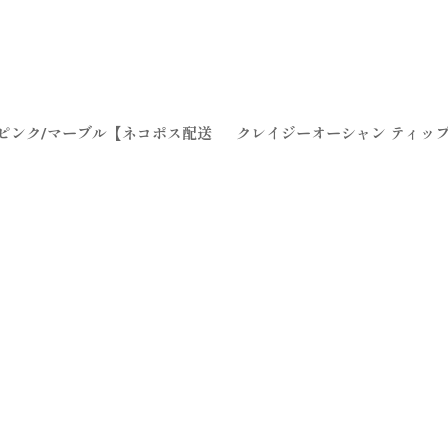
絞り込む
ジピンク/マーブル【ネコポス配送
クレイジーオーシャン ティップ