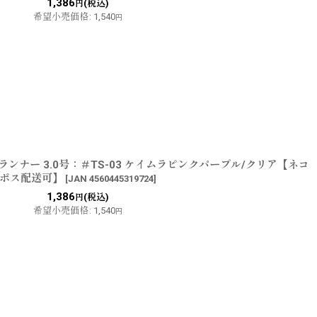
1,386
(税込)
円
希望小売価格
:
1,540
円
ンナー 3.0号：＃TS-03 ケイムラピンクパープル/クリア【ネコ
ポス配送可】
[
JAN 4560445319724
]
1,386
(税込)
円
希望小売価格
:
1,540
円