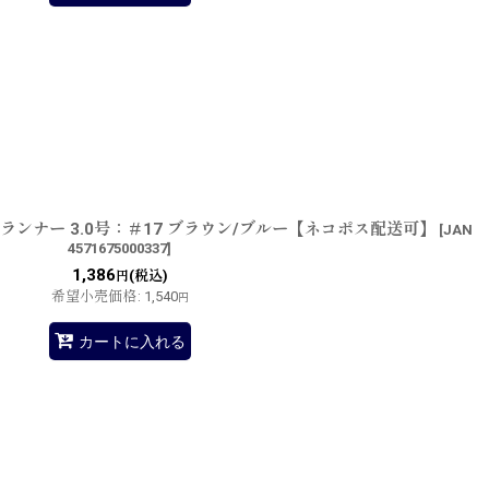
ンナー 3.0号：＃17 ブラウン/ブルー【ネコポス配送可】
[
JAN
4571675000337
]
1,386
(税込)
円
希望小売価格
:
1,540
円
カートに入れる