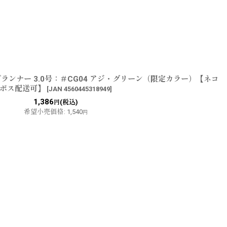
ランナー 3.0号：＃CG04 アジ・グリーン（限定カラー）【ネコ
ポス配送可】
[
JAN 4560445318949
]
1,386
(税込)
円
希望小売価格
:
1,540
円