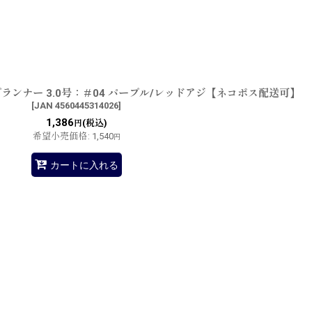
ランナー 3.0号：＃04 パープル/レッドアジ【ネコポス配送可】
[
JAN 4560445314026
]
1,386
(税込)
円
希望小売価格
:
1,540
円
カートに入れる