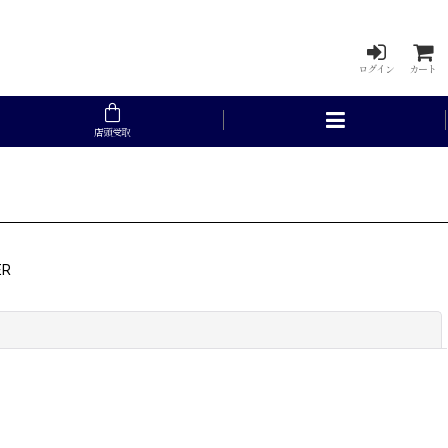
ログイン
カート
店頭受取
ER
閉じる