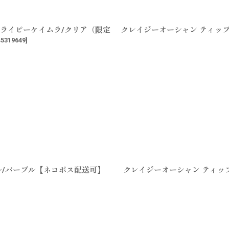
タフライピーケイムラ/クリア（限定
クレイジーオーシャン ティップ
45319649
]
プル/パープル【ネコポス配送可】
クレイジーオーシャン ティップ