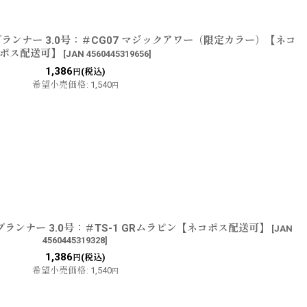
ランナー 3.0号：＃CG07 マジックアワー（限定カラー）【ネコ
ポス配送可】
[
JAN 4560445319656
]
1,386
(税込)
円
希望小売価格
:
1,540
円
ランナー 3.0号：＃TS-1 GRムラピン【ネコポス配送可】
[
JAN
4560445319328
]
1,386
(税込)
円
希望小売価格
:
1,540
円