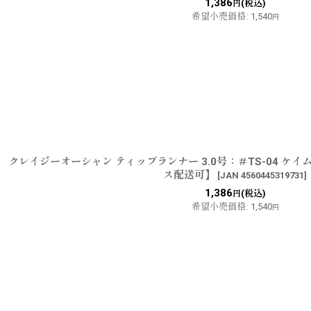
1,386
(税込)
円
希望小売価格
:
1,540
円
クレイジーオーシャン ティップランナー 3.0号：＃TS-04 ケ
ス配送可】
[
JAN 4560445319731
]
1,386
(税込)
円
希望小売価格
:
1,540
円