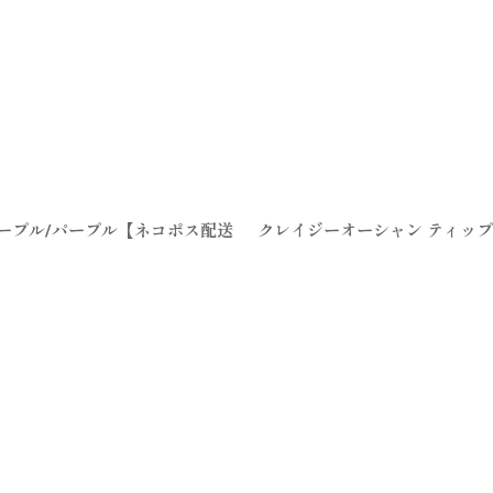
パープル/パープル【ネコポス配送
クレイジーオーシャン ティップラ