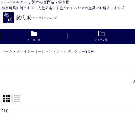
シーバスルアーと餌木の専門店 - 釣り助
神奈川県川崎市より、人生を楽しく豊かにするための道具をお届けします！
メーカー別
アイテム別
ホーム
>
クレイジーオーシャン
>
ティップランナー3.0号
ク
21
件
表示数
:
在庫あり