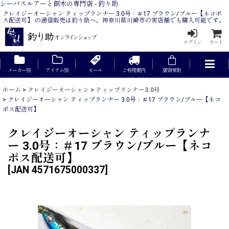
シーバスルアーと餌木の専門店 - 釣り助
クレイジーオーシャン ティップランナー 3.0号：＃17 ブラウン/ブルー【ネコポ
ス配送可】 の通信販売は釣り助へ。神奈川県川崎市の実店舗でも購入可能です。
ログイン
カート
メーカー別
アイテム別
セール
ご利用案内
店頭受取
ホーム
>
クレイジーオーシャン
>
ティップランナー3.0号
>
クレイジーオーシャン ティップランナー 3.0号：＃17 ブラウン/ブルー【ネコ
ポス配送可】
クレイジーオーシャン ティップランナ
ー 3.0号：＃17 ブラウン/ブルー【ネコ
ポス配送可】
[
JAN 4571675000337
]