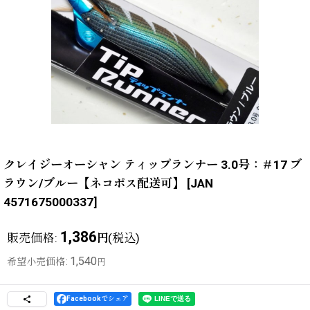
クレイジーオーシャン ティップランナー 3.0号：＃17 ブ
ラウン/ブルー【ネコポス配送可】
[
JAN
4571675000337
]
1,386
販売価格
:
(税込)
円
1,540
希望小売価格
:
円
Facebookでシェア