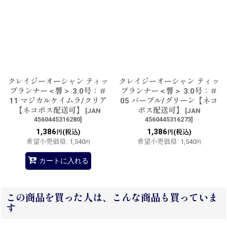
クレイジーオーシャン ティッ
クレイジーオーシャン ティッ
プランナー＜響＞ 3.0号：＃
プランナー＜響＞ 3.0号：＃
11 マジカルケイムラ/クリア
05 パープル/グリーン【ネコ
【ネコポス配送可】
ポス配送可】
[
JAN
[
JAN
4560445316280
]
4560445316273
]
1,386
1,386
(税込)
(税込)
円
円
希望小売価格
:
1,540
希望小売価格
:
1,540
円
円
カートに入れる
この商品を買った人は、こんな商品も買っていま
す