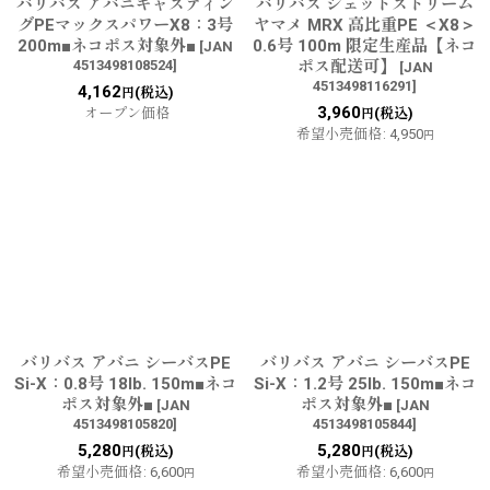
バリバス アバニキャスティン
バリバス ジェットストリーム
グPEマックスパワーX8：3号
ヤマメ MRX 高比重PE ＜X8＞
200m■ネコポス対象外■
0.6号 100m 限定生産品【ネコ
[
JAN
4513498108524
]
ポス配送可】
[
JAN
4513498116291
]
4,162
(税込)
円
3,960
オープン価格
(税込)
円
希望小売価格
:
4,950
円
バリバス アバニ シーバスPE
バリバス アバニ シーバスPE
Si-X：0.8号 18lb. 150m■ネコ
Si-X：1.2号 25lb. 150m■ネコ
ポス対象外■
ポス対象外■
[
JAN
[
JAN
4513498105820
]
4513498105844
]
5,280
5,280
(税込)
(税込)
円
円
希望小売価格
:
6,600
希望小売価格
:
6,600
円
円