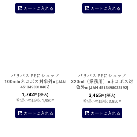
カートに入れる
カートに入れる
バリバス PEにシュッ！
バリバス PEにシュッ！
100ml■ネコポス対象外■
320ml（業務用）■ネコポス対
[
JAN
4513498010407
]
象外■
[
JAN 4513498033192
]
1,782
(税込)
円
3,465
(税込)
円
希望小売価格
:
1,980
円
希望小売価格
:
3,850
円
カートに入れる
カートに入れる