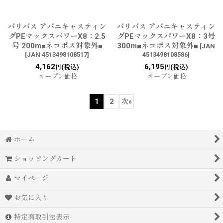
バリバス アバニキャスティン
バリバス アバニキャスティン
グPEマックスパワーX8：2.5
グPEマックスパワーX8：3号
号 200m■ネコポス対象外■
300m■ネコポス対象外■
[
JAN
[
JAN 4513498108517
]
4513498108586
]
4,162
6,195
(税込)
(税込)
円
円
オープン価格
オープン価格
1
2
次
»
ホーム
ショッピングカート
マイページ
お気に入り
特定商取引法表示