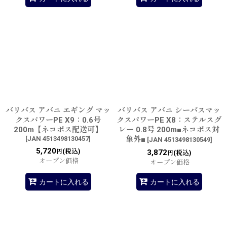
バリバス アバニ エギング マッ
バリバス アバニ シーバスマッ
クスパワーPE X9：0.6号
クスパワーPE X8：ステルスグ
200m【ネコポス配送可】
レー 0.8号 200m■ネコポス対
[
JAN 4513498130457
]
象外■
[
JAN 4513498130549
]
5,720
(税込)
円
3,872
(税込)
円
オープン価格
オープン価格
カートに入れる
カートに入れる