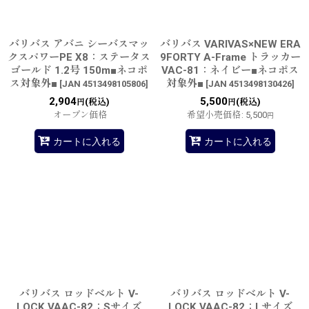
バリバス アバニ シーバスマッ
バリバス VARIVAS×NEW ERA
クスパワーPE X8：ステータス
9FORTY A-Frame トラッカー
ゴールド 1.2号 150m■ネコポ
VAC-81：ネイビー■ネコポス
ス対象外■
対象外■
[
JAN 4513498105806
]
[
JAN 4513498130426
]
2,904
5,500
(税込)
(税込)
円
円
オープン価格
希望小売価格
:
5,500
円
カートに入れる
カートに入れる
バリバス ロッドベルト V-
バリバス ロッドベルト V-
LOCK VAAC-82：Sサイズ
LOCK VAAC-82：Lサイズ