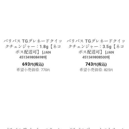
バリバス TGグレネードクイッ
バリバス TGグレネードクイッ
クチェンジャー：1.8g【ネコ
クチェンジャー：3.5g【ネコ
ポス配送可】
ポス配送可】
[
JAN
[
JAN
4513498084989
]
4513498085009
]
693
743
(税込)
(税込)
円
円
希望小売価格
:
770
希望小売価格
:
825
円
円