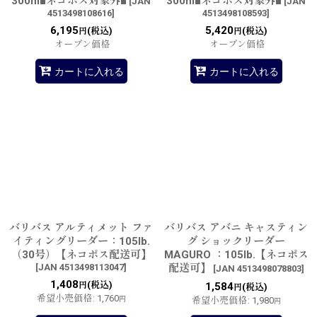
300m■ネコポス対象外■
300m■ネコポス対象外■
[
JAN
[
JAN
4513498108616
]
4513498108593
]
6,195
5,420
(税込)
(税込)
円
円
オープン価格
オープン価格
カートに入れる
カートに入れる
バリバス アルティメット ファ
バリバス アバニ キャスティン
イティングリーダー：105lb.
グ ショックリーダー
（30号）【ネコポス配送可】
MAGURO ：105lb.【ネコポス
[
JAN 4513498113047
]
配送可】
[
JAN 4513498078803
]
1,408
(税込)
円
1,584
(税込)
円
希望小売価格
:
1,760
円
希望小売価格
:
1,980
円