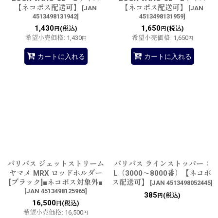
【ネコポス配送可】
【ネコポス配送可】
[
JAN
[
JAN
4513498131942
]
4513498131959
]
1,430
1,650
(税込)
(税込)
円
円
希望小売価格
:
1,430
希望小売価格
:
1,650
円
円
カートに入れる
カートに入れる
バリバス ジェットストリーム
バリバス ラインストッパー：
ヤマメ MRX ロッドホルダー
L（3000〜8000番）【ネコポ
[ブラック]■ネコポス対象外■
ス配送可】
[
JAN 4513498052445
]
[
JAN 4513498125965
]
385
(税込)
円
16,500
(税込)
円
希望小売価格
:
16,500
円