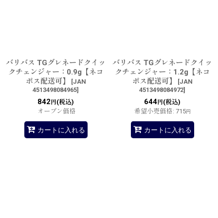
並び順
:
絞り込む
バリバス TGグレネードクイッ
バリバス TGグレネードクイッ
クチェンジャー：0.9g【ネコ
クチェンジャー：1.2g【ネコ
ポス配送可】
ポス配送可】
[
JAN
[
JAN
4513498084965
]
4513498084972
]
842
644
(税込)
(税込)
円
円
オープン価格
希望小売価格
:
715
円
カートに入れる
カートに入れる