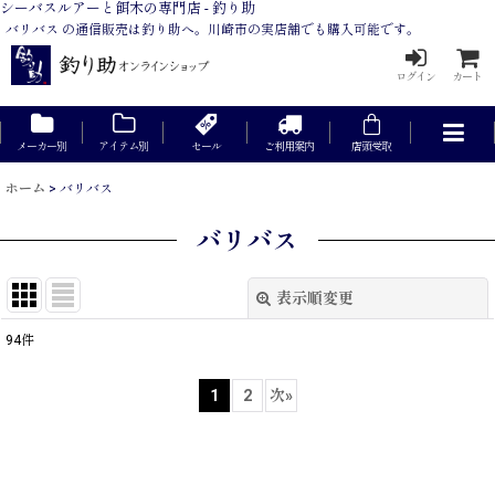
シーバスルアーと餌木の専門店 - 釣り助
バリバス の通信販売は釣り助へ。川崎市の実店舗でも購入可能です。
ログイン
カート
メーカー別
アイテム別
セール
ご利用案内
店頭受取
ホーム
>
バリバス
バリバス
表示順変更
閉じる
94
件
サブカテゴリ
:
1
2
次
»
表示数
:
在庫あり