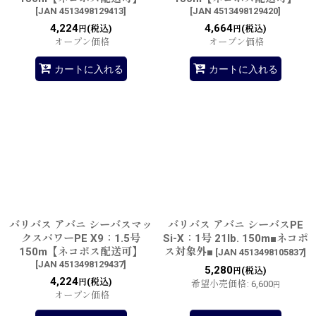
[
JAN 4513498129413
]
[
JAN 4513498129420
]
4,224
4,664
(税込)
(税込)
円
円
オープン価格
オープン価格
カートに入れる
カートに入れる
バリバス アバニ シーバスマッ
バリバス アバニ シーバスPE
クスパワーPE X9：1.5号
Si-X：1号 21lb. 150m■ネコポ
150m【ネコポス配送可】
ス対象外■
[
JAN 4513498105837
]
[
JAN 4513498129437
]
5,280
(税込)
円
4,224
(税込)
円
希望小売価格
:
6,600
円
オープン価格