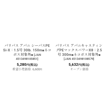
バリバス アバニ シーバスPE
バリバス アバニキャスティン
Si-X：1.5号 30lb. 150m■ネコ
グPEマックスパワーX8：2.5
ポス対象外■
号 300m■ネコポス対象外■
[
JAN
4513498105851
]
[
JAN 4513498108579
]
5,280
5,632
(税込)
(税込)
円
円
希望小売価格
:
6,600
オープン価格
円