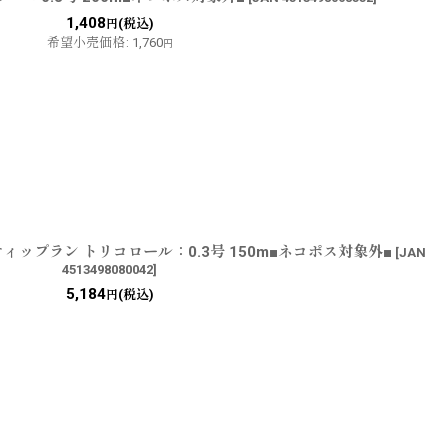
1,408
(税込)
円
希望小売価格
:
1,760
円
ティップラン トリコロール：0.3号 150m■ネコポス対象外■
[
JAN
4513498080042
]
5,184
(税込)
円