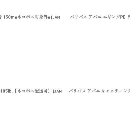
 150m■ネコポス対象外■
バリバス アバニ エギングPE 
[
JAN
105lb.【ネコポス配送可】
バリバス アバニ キャスティング 
[
JAN