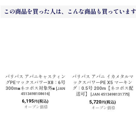
この商品を買った人は、こんな商品も買っていま
バリバス アバニキャスティン
バリバス アバニ イカメタルマ
グPEマックスパワーX8：6号
ックスパワーPE X5 マーキン
300m■ネコポス対象外■
グ：0.5号 200m【ネコポス配
[
JAN
4513498108616
]
送可】
[
JAN 4513498131775
]
6,195
(税込)
円
5,720
(税込)
円
オープン価格
オープン価格