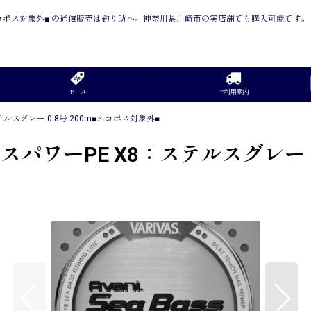
0m■ネコポス対象外■ の通信販売は釣り助へ。神奈川県川崎市の実店舗でも購入可能です。
セール
ご利用案内
ルスグレー 0.8号 200m■ネコポス対象外■
パワーPE X8：ステルスグレー 0