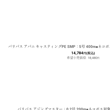
バリバス アバニ キャスティングPE SMP：5号 400m■ネコ
14,784
(税込)
円
希望小売価格
:
18,480
円
バリバス アジングマスター：0.2号 200m■ネコポス対