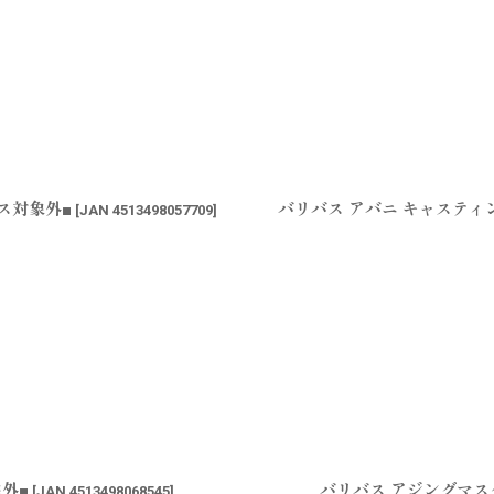
ポス対象外■
バリバス アバニ キャスティン
[
JAN 4513498057709
]
象外■
バリバス アジングマスタ
[
JAN 4513498068545
]