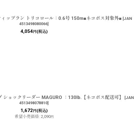
ティップラン トリコロール：0.6号 150m■ネコポス対象外■
[
JAN
4513498080066
]
4,054
(税込)
円
ショックリーダー MAGURO ：130lb.【ネコポス配送可】
[
JAN
4513498078810
]
1,672
(税込)
円
希望小売価格
:
2,090
円