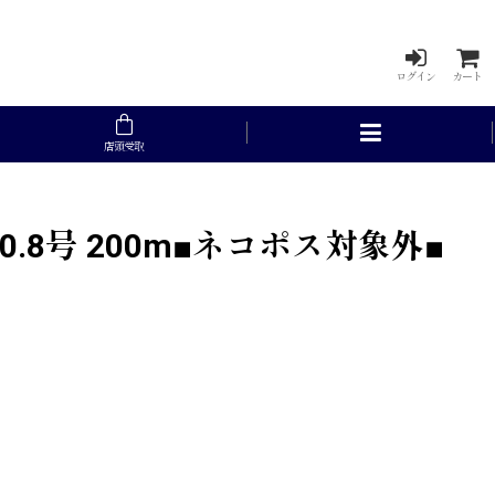
ログイン
カート
店頭受取
.8号 200m■ネコポス対象外■