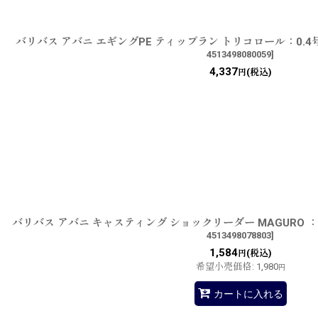
バリバス アバニ エギングPE ティップラン トリコロール：0.4号
4513498080059
]
4,337
(税込)
円
バリバス アバニ キャスティング ショックリーダー MAGURO ：
4513498078803
]
1,584
(税込)
円
希望小売価格
:
1,980
円
カートに入れる