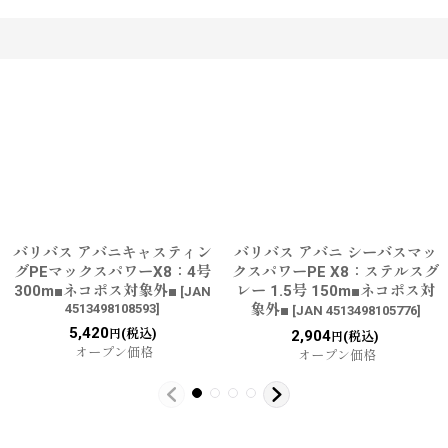
す
バリバス アバニキャスティン
バリバス アバニ シーバスマッ
グPEマックスパワーX8：4号
クスパワーPE X8：ステルスグ
300m■ネコポス対象外■
レー 1.5号 150m■ネコポス対
[
JAN
4513498108593
]
象外■
[
JAN 4513498105776
]
5,420
(税込)
円
2,904
(税込)
円
オープン価格
オープン価格