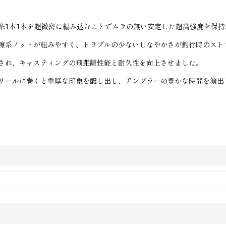
糸1本1本を超緻密に編み込むことでムラの無い安定した超高強度を保持
擦系ノットが組みやすく、トラブルの少ないしなやかさが釣行時のスト
され、キャスティングの飛距離性能と耐久性を向上させました。
リールに巻くと重厚な印象を醸し出し、アングラーの豊かな時間を演出