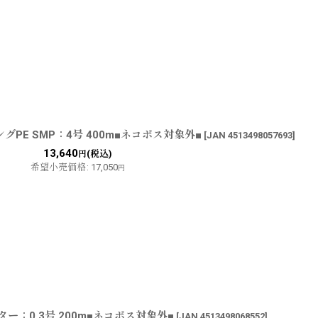
グPE SMP：4号 400m■ネコポス対象外■
[
JAN 4513498057693
]
13,640
(税込)
円
希望小売価格
:
17,050
円
ー：0.3号 200m■ネコポス対象外■
[
JAN 4513498068552
]