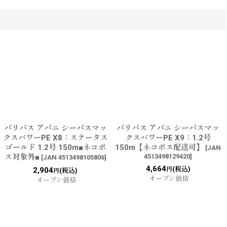
バリバス アバニ シーバスマッ
バリバス アバニ シーバスマッ
クスパワーPE X8：ステータス
クスパワーPE X9：1.2号
ゴールド 1.2号 150m■ネコポ
150m【ネコポス配送可】
[
JAN
ス対象外■
4513498129420
]
[
JAN 4513498105806
]
4,664
(税込)
2,904
円
(税込)
円
オープン価格
オープン価格