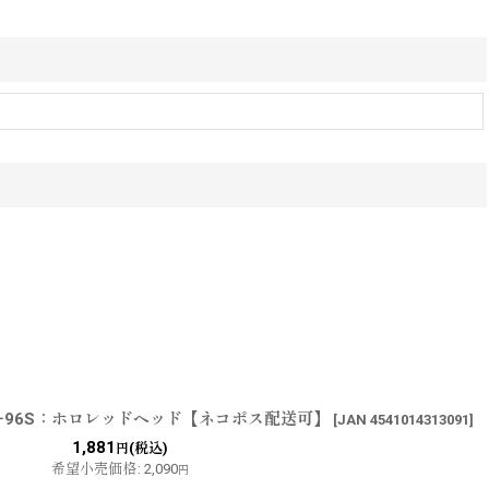
ー96S：ホロレッドヘッド【ネコポス配送可】
[
JAN 4541014313091
]
1,881
(税込)
円
希望小売価格
:
2,090
円