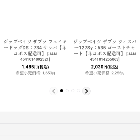
ジップベイツ ザブラ フェイキ
ジップベイツ ザブラ ウィスパ
ードッグDS：734 サッパ【ネ
ー127Sy：635 ゴーストチャ
コポス配送可】
ート【ネコポス配送可】
[
JAN
[
JAN
4541014092521
]
4541014255063
]
1,485
2,030
(税込)
(税込)
円
円
希望小売価格
:
1,650
希望小売価格
:
2,255
円
円