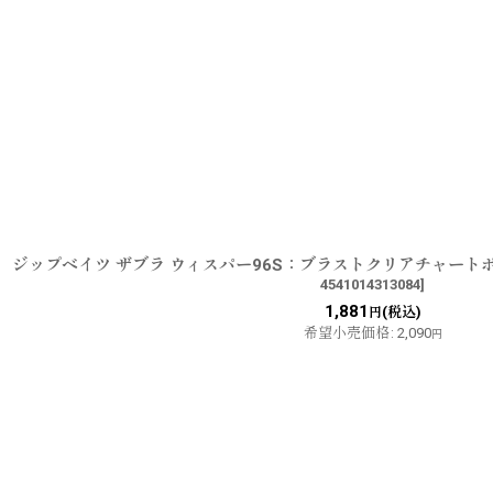
ジップベイツ ザブラ ウィスパー96S：ブラストクリアチャー
4541014313084
]
1,881
(税込)
円
希望小売価格
:
2,090
円