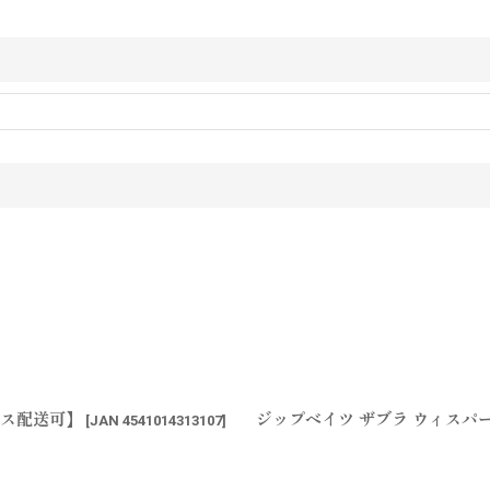
ポス配送可】
ジップベイツ ザブラ ウィスパ
[
JAN 4541014313107
]