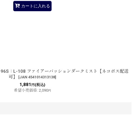
カートに入れる
96S：L-108 ファイアーパッションダークミスト【ネコポス配送
可】
[
JAN 4541014313138
]
1,881
(税込)
円
希望小売価格
:
2,090
円