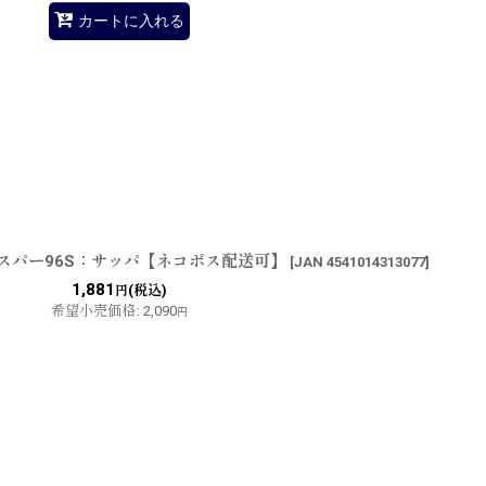
カートに入れる
ィスパー96S：サッパ【ネコポス配送可】
[
JAN 4541014313077
]
1,881
(税込)
円
希望小売価格
:
2,090
円