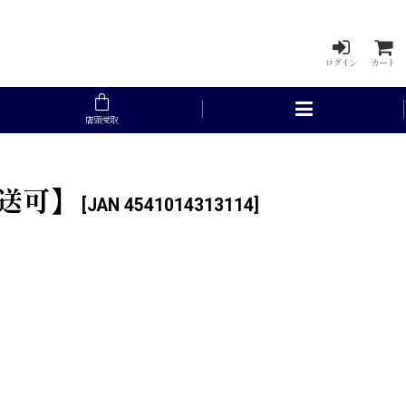
ログイン
カート
店頭受取
配送可】
[
JAN 4541014313114
]