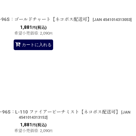
ー96S：ゴールドチャート【ネコポス配送可】
[
JAN 4541014313053
]
1,881
(税込)
円
希望小売価格
:
2,090
円
カートに入れる
ー96S：L-110 ファイアーピーチミスト【ネコポス配送可】
[
JAN
4541014313152
]
1,881
(税込)
円
希望小売価格
:
2,090
円