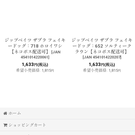
ジップベイツ ザブラ フェイキ
ジップベイツ ザブラ フェイキ
ードッグ：718 ホロイワシ
ードッグ：652 ソルティーク
【ネコポス配送可】
ラウン【ネコポス配送可】
[
JAN
4541014220061
]
[
JAN 4541014220207
]
1,633
1,633
(税込)
(税込)
円
円
希望小売価格
:
1,815
希望小売価格
:
1,815
円
円
ホーム
ショッピングカート