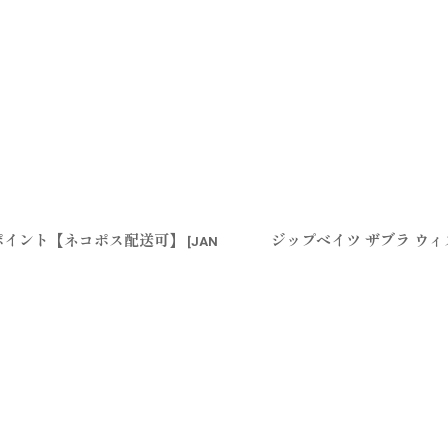
トポイント【ネコポス配送可】
ジップベイツ ザブラ ウ
[
JAN