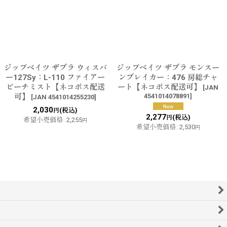
ジップベイツ ザブラ ウィスパ
ジップベイツ ザブラ モンスー
ー127Sy：L-110 ファイアー
ンブレイカー：476 房総チャ
ピーチミスト【ネコポス配送
ート【ネコポス配送可】
[
JAN
可】
4541014078891
]
[
JAN 4541014255230
]
2,030
(税込)
円
2,277
(税込)
円
希望小売価格
:
2,255
円
希望小売価格
:
2,530
円