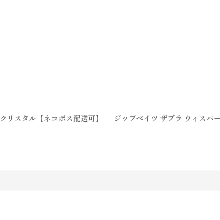
モンクリスタル【ネコポス配送可】
ジップベイツ ザブラ ウィスパー
す