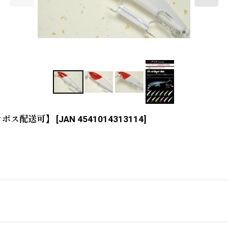
コポス配送可】
[
JAN 4541014313114
]